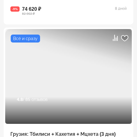
74 620 ₽
8 дней
-9%
82 902 ₽
Всё и сразу
4.8
/ 85 отзывов
Грузия: Тбилиси + Кахетия + Мцхета (3 дня)