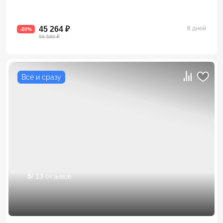
45 264 ₽
6 дней
-20%
56 580 ₽
Всё и сразу
5
/ 13 отзывов