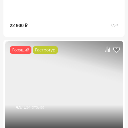
22 900 ₽
3 дня
Горящий
Гастротур
4.9
/ 134 отзыва