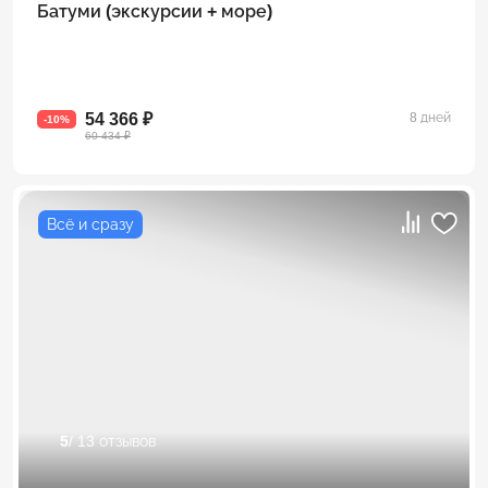
Батуми (экскурсии + море)
54 366 ₽
8 дней
-10%
60 434 ₽
Всё и сразу
5
/ 13 отзывов