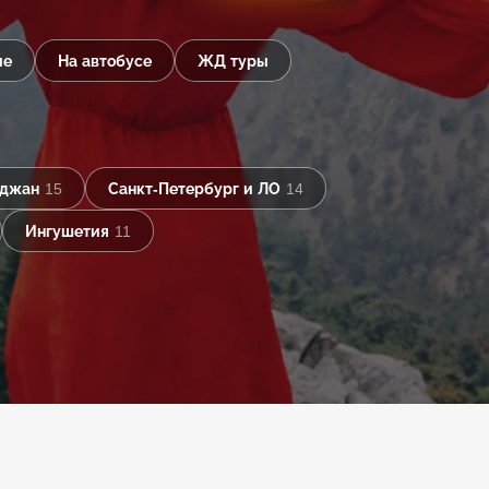
ые
На автобусе
ЖД туры
йджан
15
Санкт-Петербург и ЛО
14
Ингушетия
11