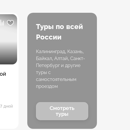
Туры по всей
России
Калининград, Казань,
Байкал, Алтай, Санкт-
Петербург и другие
туры с
ой
самостоятельным
проездом
7 дней
Смотреть
туры