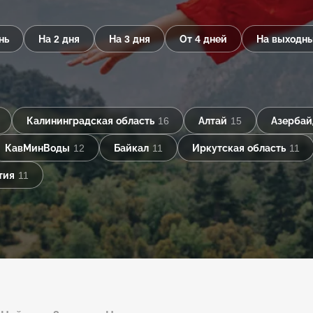
нь
На 2 дня
На 3 дня
От 4 дней
На выходн
Калининградская область
16
Алтай
15
Азерба
КавМинВоды
12
Байкал
11
Иркутская область
11
тия
11