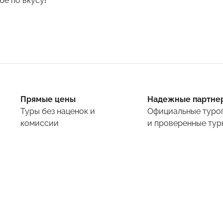
е по вкусу!
Прямые цены
Надежные партне
Туры
без наценок и
Официальные туро
комиссии
и проверенные тур