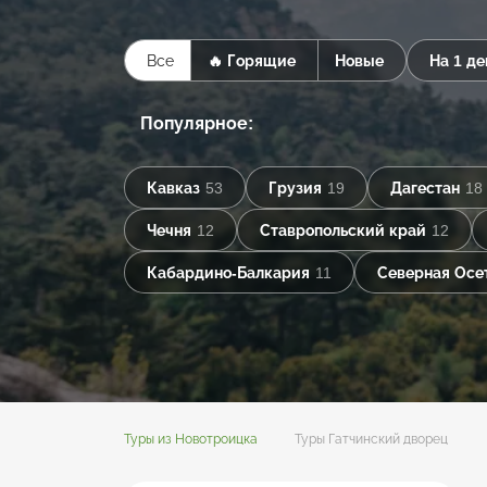
Все
🔥 Горящие
Новые
На 1 де
Популярное:
Кавказ
53
Грузия
19
Дагестан
18
Чечня
12
Ставропольский край
12
Кабардино-Балкария
11
Северная Осе
Туры из Новотроицка
Туры Гатчинский дворец