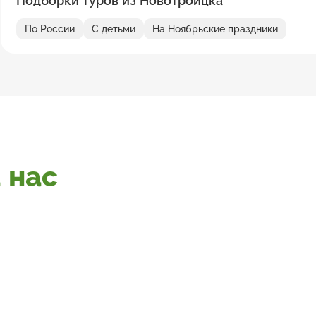
Подборки туров из Новотроицка
По России
С детьми
На Ноябрьские праздники
 нас