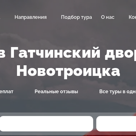
а
Направления
Подбор тура
О нас
Ко
в Гатчинский дво
Новотроицка
еплат
Реальные отзывы
Все туры в од