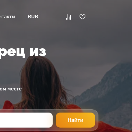
нтакты
RUB
рец из
ном месте
Найти