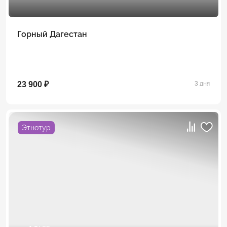
Горный Дагестан
23 900 ₽
3 дня
Этнотур