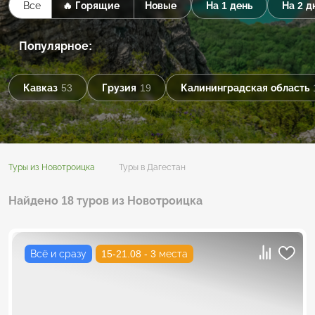
Все
🔥 Горящие
Новые
На 1 день
На 2 д
Популярное:
Кавказ
53
Грузия
19
Калининградская область
Туры из Новотроицка
Туры в Дагестан
Найдено 18 туров из Новотроицка
Всё и сразу
15-21.08 - 3 места