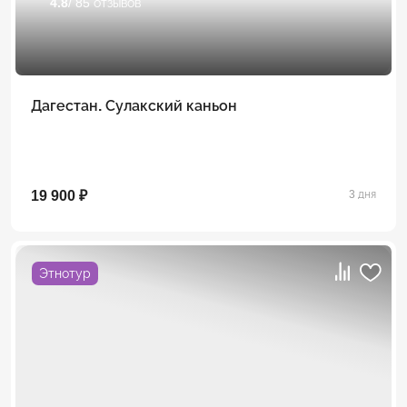
4.8
/ 85 отзывов
Дагестан. Сулакский каньон
19 900 ₽
3 дня
Этнотур