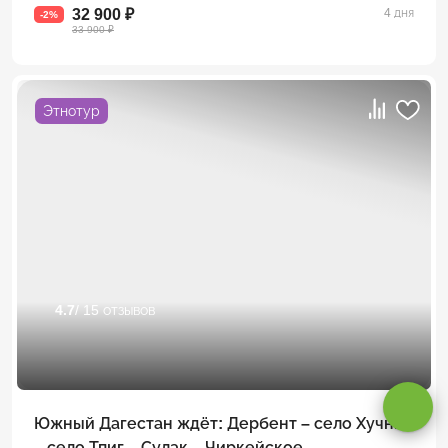
32 900 ₽
4 дня
-2%
33 900 ₽
Этнотур
4.7
/ 15 отзывов
Оставаясь на сайте, вы даете
согласие на обработку cookie и
персональных данных
.
Принимаю
Южный Дагестан ждёт: Дербент – село Хучни
– село Тпиг – Сулак – Чиркейское