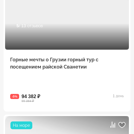
5
/ 13 отзывов
Горные мечты о Грузии горный тур с
посещением райской Сванетии
94 382 ₽
1 день
-5%
99 384 ₽
На море