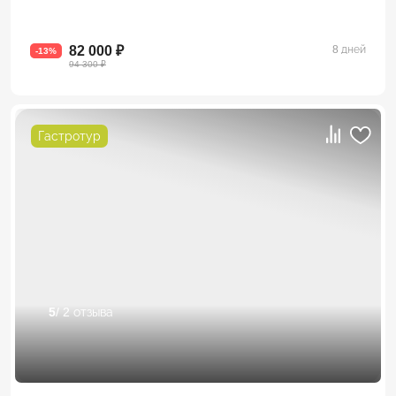
82 000 ₽
8 дней
-13%
94 300 ₽
Гастротур
5
/ 2 отзыва