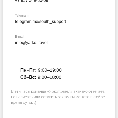
+7 937 549-30-69
Telegram
telegram.me/south_support
E-mail
info@yarko.travel
Пн–Пт:
9:00–19:00
Сб–Вс:
9:00–18:00
В эти часы команда «Яркотревел» активно отвечает,
но написать или оставить заявку вы можете в любое
время суток :)