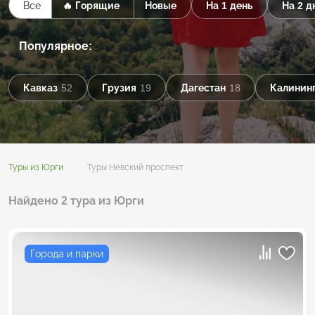
Все
🔥 Горящие
Новые
На 1 день
На 2 д
Популярное:
Кавказ
52
Грузия
19
Дагестан
18
Калининг
Туры из Юрги
Туры Невский проспект
Найдено 2 тура из Юрги
Города и парки