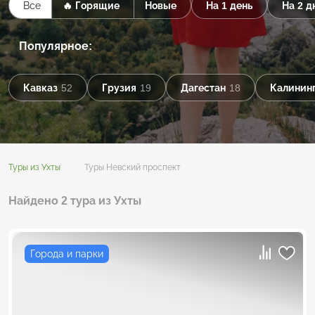
Все
🔥 Горящие
Новые
На 1 день
На 2 д
Популярное:
Кавказ
52
Грузия
19
Дагестан
18
Калининг
Туры из Ухты
Туры Невский проспект
Найдено 2 тура из Ухты
Города и парки