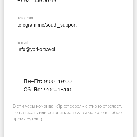
+7 937 549-30-69
Telegram
telegram.me/south_support
E-mail
info@yarko.travel
Пн–Пт:
9:00–19:00
Сб–Вс:
9:00–18:00
В эти часы команда «Яркотревел» активно отвечает,
но написать или оставить заявку вы можете в любое
время суток :)