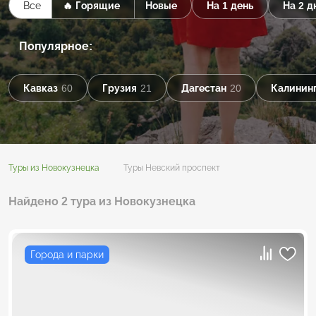
Все
🔥 Горящие
Новые
На 1 день
На 2 д
Популярное:
Кавказ
60
Грузия
21
Дагестан
20
Калининг
Туры из Новокузнецка
Туры Невский проспект
Найдено 2 тура из Новокузнецка
Города и парки