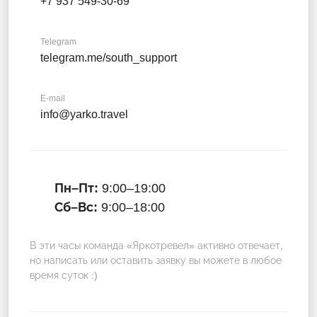
+7 937 549-30-69
Telegram
telegram.me/south_support
E-mail
info@yarko.travel
Пн–Пт:
9:00–19:00
Сб–Вс:
9:00–18:00
В эти часы команда «Яркотревел» активно отвечает,
но написать или оставить заявку вы можете в любое
время суток :)