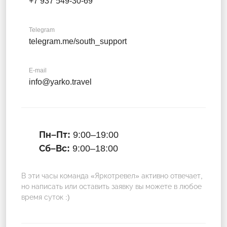
+7 937 549-30-69
Telegram
telegram.me/south_support
E-mail
info@yarko.travel
Пн–Пт:
9:00–19:00
Сб–Вс:
9:00–18:00
В эти часы команда «Яркотревел» активно отвечает,
но написать или оставить заявку вы можете в любое
время суток :)