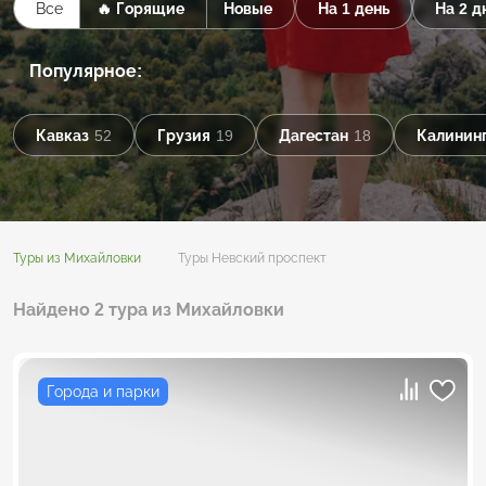
Все
🔥 Горящие
Новые
На 1 день
На 2 д
Популярное:
Кавказ
52
Грузия
19
Дагестан
18
Калининг
Туры из Михайловки
Туры Невский проспект
Найдено 2 тура из Михайловки
Города и парки