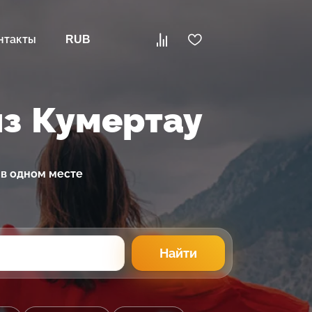
нтакты
RUB
из Кумертау
 в одном месте
Найти