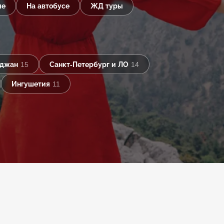
ые
На автобусе
ЖД туры
йджан
15
Санкт-Петербург и ЛО
14
Ингушетия
11