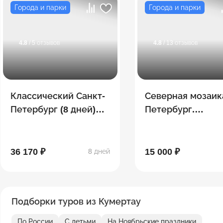
Города и парки
Города и парки
4.8
/ 5 отзывов
4.8
/ 13 отзывов
Классический Санкт-
Северная мозаик
Петербург (8 дней)
Петербург.
Лето
Сортавала. Руск
36 170 ₽
15 000 ₽
8 дней
Подборки туров из Кумертау
По России
С детьми
На Ноябрьские праздники