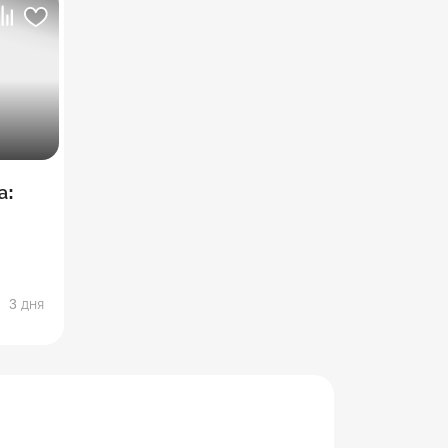
а:
еала
3 дня