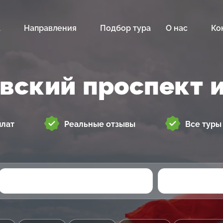
а
Направления
Подбор тура
О нас
Ко
вский проспект 
плат
Реальные отзывы
Все туры