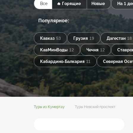
Все
🔥 Горящие
Новые
На 1 де
Популярное:
Кавказ
53
Грузия
19
Дагестан
18
КавМинВоды
12
Чечня
12
Ставро
Кабардино-Балкария
11
Северная Осе
Туры из Кумертау
Туры Невский проспект