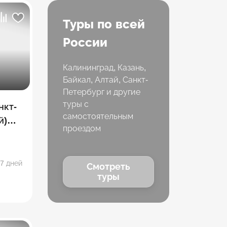
Туры по всей
России
Калининград, Казань,
Байкал, Алтай, Санкт-
Петербург и другие
туры с
нкт-
самостоятельным
й)
проездом
7 дней
Смотреть
туры