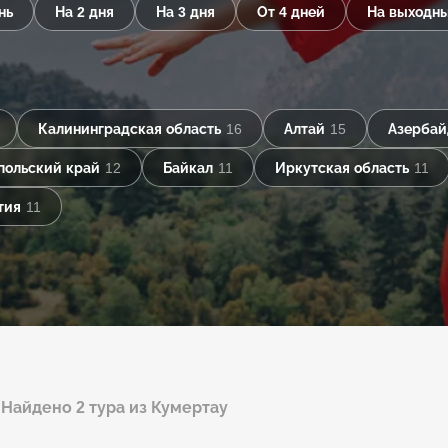
нь
На 2 дня
На 3 дня
От 4 дней
На выходн
Калининградская область
16
Алтай
15
Азерба
польский край
12
Байкал
11
Иркутская область
11
тия
11
Найдено 2 тура из Кумертау