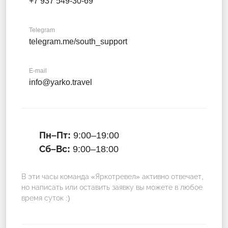
+7 937 549-30-69
Telegram
telegram.me/south_support
E-mail
info@yarko.travel
Пн–Пт:
9:00–19:00
Сб–Вс:
9:00–18:00
В эти часы команда «Яркотревел» активно отвечает,
но написать или оставить заявку вы можете в любое
время суток :)