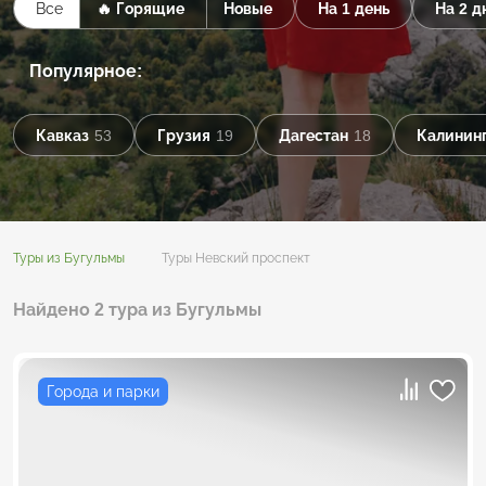
Все
🔥 Горящие
Новые
На 1 день
На 2 д
Популярное:
Кавказ
53
Грузия
19
Дагестан
18
Калининг
Туры из Бугульмы
Туры Невский проспект
Найдено 2 тура из Бугульмы
Города и парки