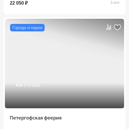
22 050 ₽
3 дня
Города и парки
4.5
/ 4 отзыва
Петергофская феерия