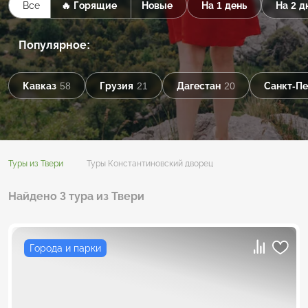
Все
🔥 Горящие
Новые
На 1 день
На 2 д
Популярное:
Кавказ
58
Грузия
21
Дагестан
20
Санкт-Пе
Туры из Твери
Туры Константиновский дворец
Найдено 3 тура из Твери
Города и парки