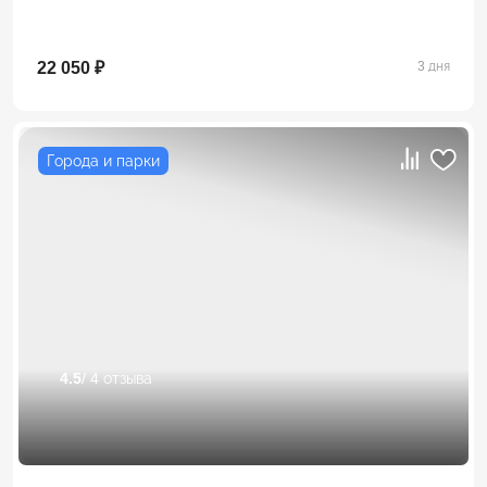
22 050 ₽
3 дня
Города и парки
4.5
/ 4 отзыва