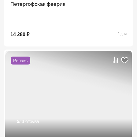
Петергофская феерия
14 280 ₽
2 дня
Релакс
5
/ 3 отзыва