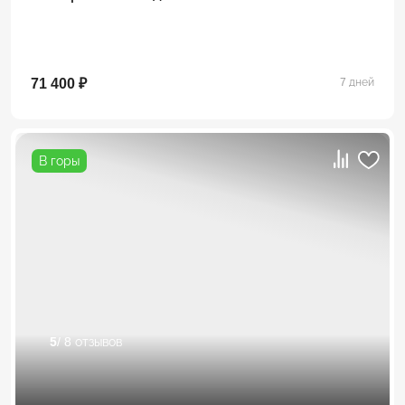
71 400 ₽
7 дней
В горы
5
/ 8 отзывов