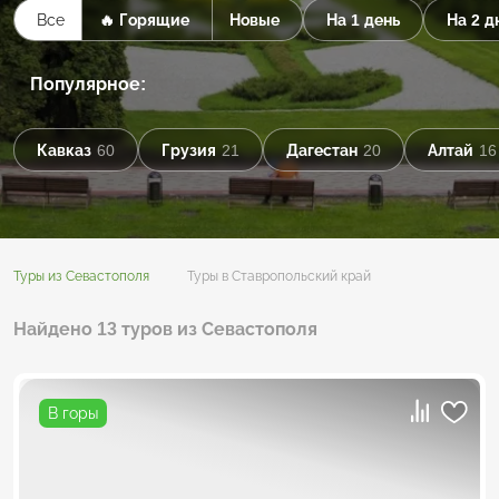
Все
🔥 Горящие
Новые
На 1 день
На 2 д
Популярное:
Кавказ
60
Грузия
21
Дагестан
20
Алтай
16
Туры из Севастополя
Туры в Ставропольский край
Найдено 13 туров из Севастополя
В горы