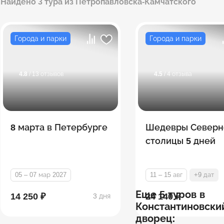
Найдено 3 тура из Петропавловска-Камчатского
Города и парки
Города и парки
4.8
/ 13 отзывов
4.5
/ 4 отзыва
8 марта в Петербурге
Шедевры Северн
столицы 5 дней
05 – 07 мар 2027
11 – 15 авг
+9 дат
Еще 5 туров в
14 250 ₽
24 140 ₽
3 дня
Константиновски
дворец: