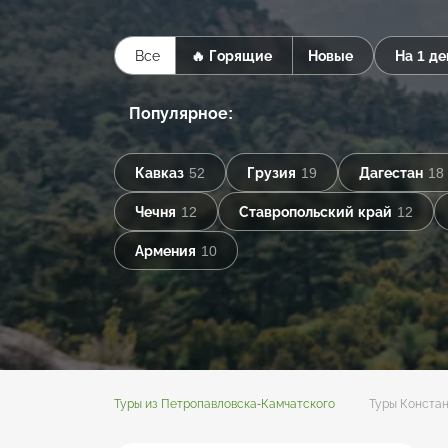
Все
🔥 Горящие
Новые
На 1 де
Популярное:
Кавказ
52
Грузия
19
Дагестан
18
Чечня
12
Ставропольский край
12
Армения
10
Туры из Петропавловска-Камчатского
Туры Констан