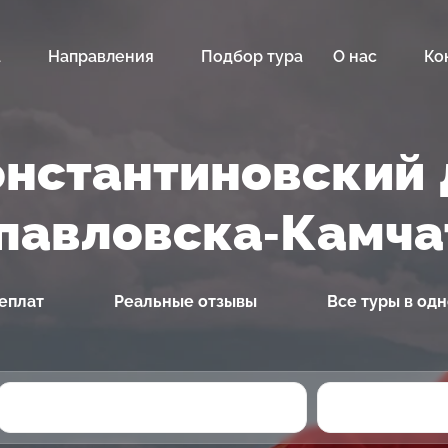
а
Направления
Подбор тура
О нас
Ко
онстантиновский 
павловска-Камча
еплат
Реальные отзывы
Все туры в од