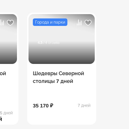
Города и парки
4.5
/ 4 отзыва
ой
Шедевры Северной
столицы 7 дней
35 170 ₽
7 дней
5 дней
й