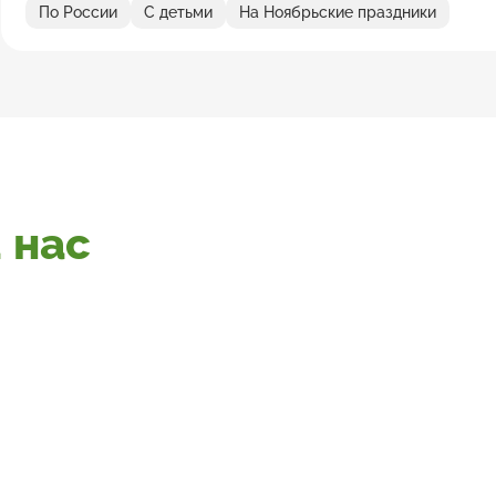
По России
С детьми
На Ноябрьские праздники
 нас