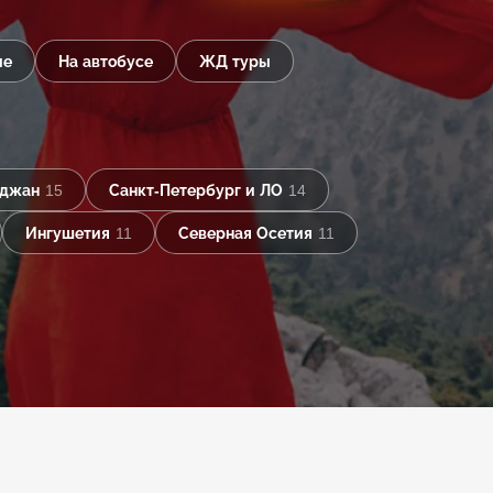
ые
На автобусе
ЖД туры
йджан
15
Санкт-Петербург и ЛО
14
Ингушетия
11
Северная Осетия
11