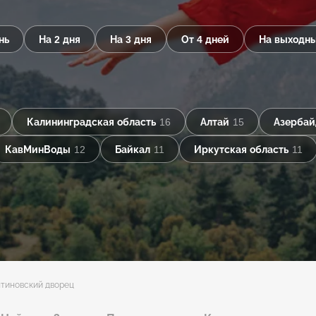
нь
На 2 дня
На 3 дня
От 4 дней
На выходн
Калининградская область
16
Алтай
15
Азерба
КавМинВоды
12
Байкал
11
Иркутская область
11
тиновский дворец