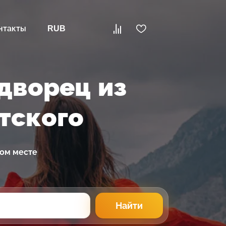
нтакты
RUB
дворец из
тского
ном месте
Найти