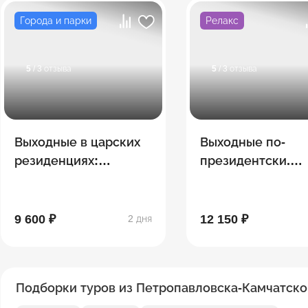
Города и парки
Релакс
5
/ 3 отзыва
5
/ 3 отзыва
Выходные в царских
Выходные по-
резиденциях:
президентски.
Петергоф -
Кронштадт -
Александрия -
Стрельна. СПА-о
Ораниенбаум. СПА
9 600 ₽
12 150 ₽
2 дня
отель
Подборки туров из Петропавловска-Камчатско