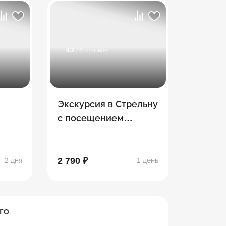
4.2
/ 6 отзывов
Экскурсия в Стрельну
с посещением
Константиновского
тель
дворца
2 790 ₽
2 дня
1 день
го