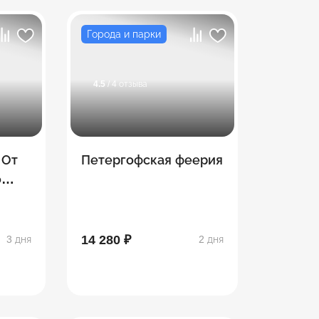
Города и парки
4.5
/ 4 отзыва
 От
Петергофская феерия
о
14 280 ₽
3 дня
2 дня