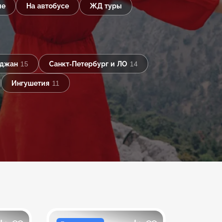
ые
На автобусе
ЖД туры
йджан
15
Санкт-Петербург и ЛО
14
Ингушетия
11