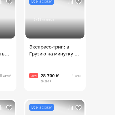
Всё и сразу
5
/ 13 отзывов
Экспресс-трип: в
 в
Грузию на минутку –
туми
3 топовых экскурсии
е)
за 4 дня
28 700 ₽
8 дней
4 дня
-25%
38 294 ₽
Всё и сразу