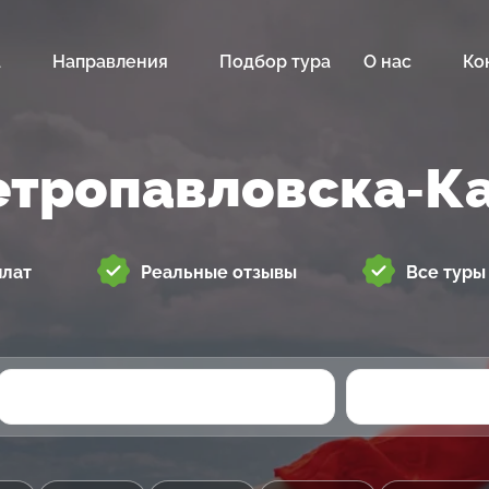
а
Направления
Подбор тура
О нас
Ко
етропавловска-К
плат
Реальные отзывы
Все туры