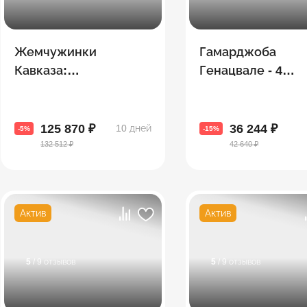
Жемчужинки
Гамарджоба
Кавказа:
Генацвале - 4
Азербайджан +
топовые экскурс
Грузия + Армения
одном путешест
125 870 ₽
36 244 ₽
10 дней
-5%
-15%
132 512 ₽
42 640 ₽
Актив
Актив
5
/ 9 отзывов
5
/ 9 отзывов