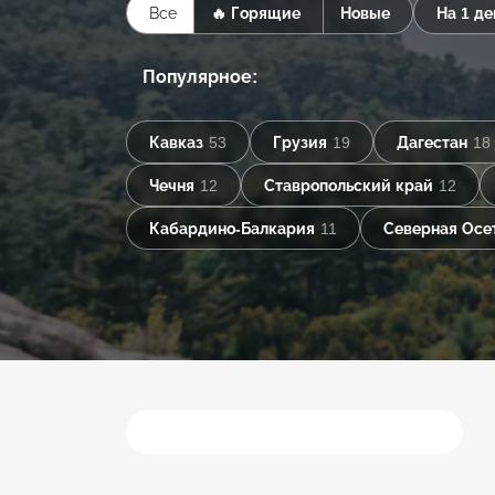
Все
🔥 Горящие
Новые
На 1 де
Популярное:
Кавказ
53
Грузия
19
Дагестан
18
Чечня
12
Ставропольский край
12
Кабардино-Балкария
11
Северная Осе