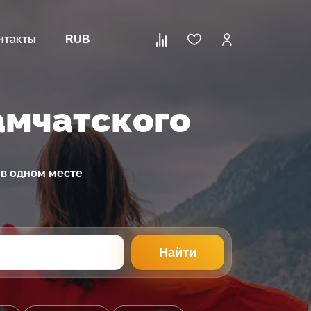
нтакты
RUB
амчатского
 в одном месте
Найти