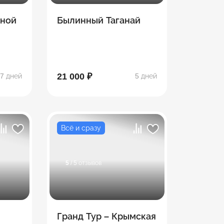
рной
Былинный Таганай
21 000 ₽
7 дней
5 дней
Всё и сразу
5
/ 5 отзывов
Гранд Тур – Крымская