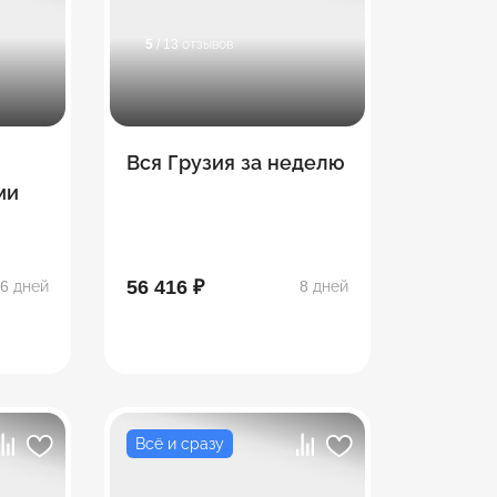
5
/ 13 отзывов
Вся Грузия за неделю
ми
56 416 ₽
6 дней
8 дней
Всё и сразу