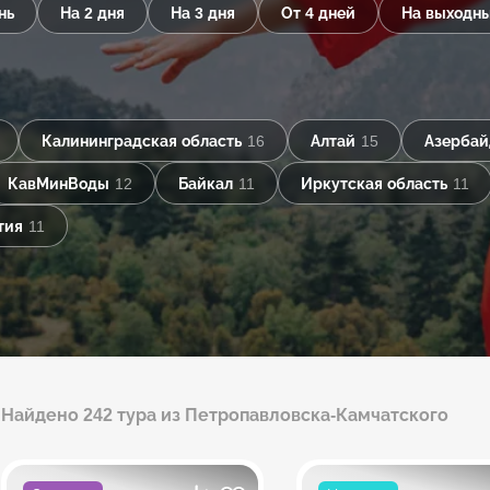
нь
На 2 дня
На 3 дня
От 4 дней
На выходн
Калининградская область
16
Алтай
15
Азерба
КавМинВоды
12
Байкал
11
Иркутская область
11
тия
11
Найдено 242 тура из Петропавловска-Камчатского