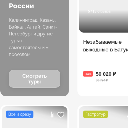
России
5
/ 13 отзывов
Калининград, Казань,
Байкал, Алтай, Санкт-
Петербург и другие
туры с
Незабываемые
самостоятельным
выходные в Бату
проездом
50 020 ₽
-14%
Смотреть
58 794 ₽
туры
Всё и сразу
Гастротур