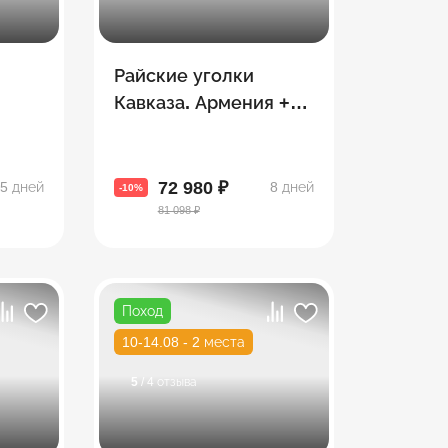
Райские уголки
Кавказа. Армения +
ии в
Грузия
вии
72 980 ₽
5 дней
8 дней
-10%
81 098 ₽
Поход
10-14.08 - 2 места
5
/ 4 отзыва