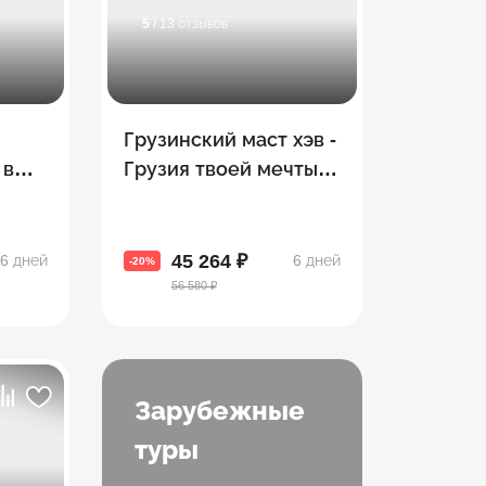
5
/ 13 отзывов
П
Грузинский маст хэв -
 в
Грузия твоей мечты! 8
ф
топовых городов за 5
дней!
45 264 ₽
6 дней
6 дней
-20%
56 580 ₽
Зарубежные
туры