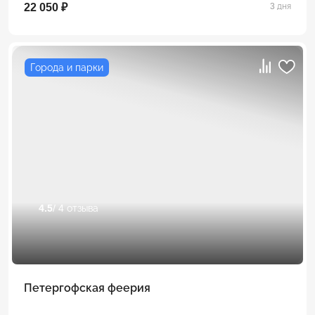
22 050 ₽
3 дня
Города и парки
4.5
/ 4 отзыва
Петергофская феерия