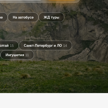
ые
На автобусе
ЖД туры
Алтай
15
Санкт-Петербург и ЛО
14
Ингушетия
11