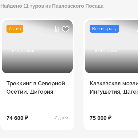
Найдено 11 туров из Павловского Посада
Актив
Всё и сразу
5
/ 9 отзывов
5
/ 6 отзывов
Треккинг в Северной
Кавказская мозаи
Осетии. Дигория
Ингушетия, Даге
Северная Осетия
Чечня
74 600 ₽
75 000 ₽
7 дней