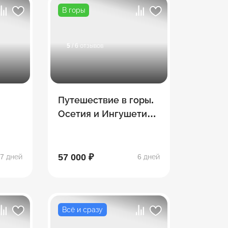
В горы
5
/ 6 отзывов
Путешествие в горы.
Осетия и Ингушетия!
6 дней
етия
57 000 ₽
7 дней
6 дней
Всё и сразу