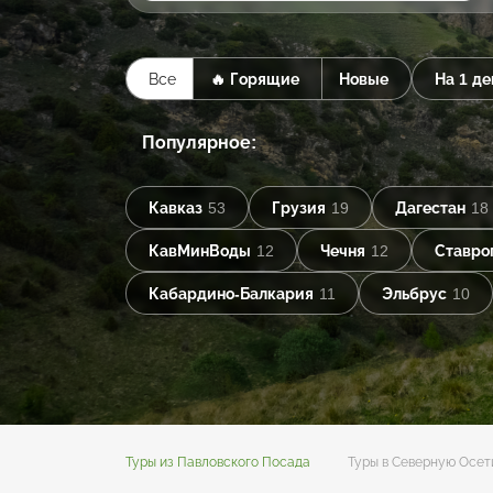
Все
🔥 Горящие
Новые
На 1 де
Популярное:
Кавказ
53
Грузия
19
Дагестан
18
КавМинВоды
12
Чечня
12
Ставро
Кабардино-Балкария
11
Эльбрус
10
Туры из Павловского Посада
Туры в Северную Осе