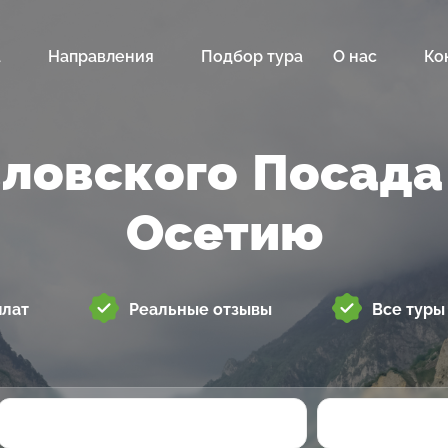
а
Направления
Подбор тура
О нас
Ко
вловского Посада
Осетию
плат
Реальные отзывы
Все туры