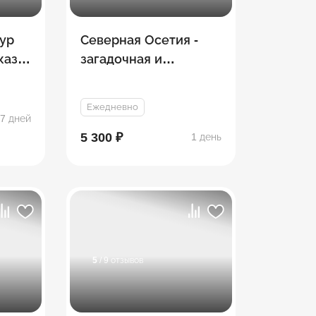
ур
Северная Осетия -
каз:
загадочная и
невероятная (мини
группа)
Ежедневно
7 дней
5 300 ₽
1 день
5
/ 9 отзывов