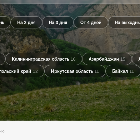
нь
На 2 дня
На 3 дня
От 4 дней
На выходн
Калининградская область
16
Азербайджан
15
польский край
12
Иркутская область
11
Байкал
11
тию