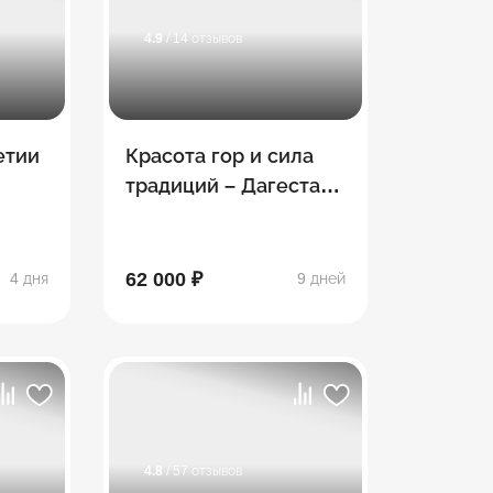
4.9
/ 14 отзывов
етии
Красота гор и сила
традиций – Дагестан
– Чечня – Ингушетия
– Северная Осетия
62 000 ₽
4 дня
9 дней
4.8
/ 57 отзывов