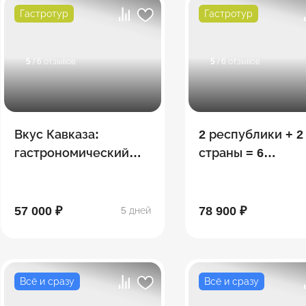
Гастротур
Гастротур
5
/ 6 отзывов
5
/ 6 отзывов
Вкус Кавказа:
2 республики + 2
гастрономический
страны = 6
тур
потрясающих
открытий: Ингуш
- Осетия - Грузия
57 000 ₽
78 900 ₽
5 дней
Всё и сразу
Всё и сразу