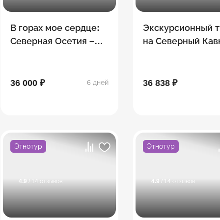
В горах мое сердце:
Экскурсионный т
Северная Осетия –
на Северный Кав
Ингушетия — Чечня
Легенды гор
36 000 ₽
36 838 ₽
6 дней
Этнотур
Этнотур
4.9
/ 14 отзывов
4.9
/ 14 отзывов