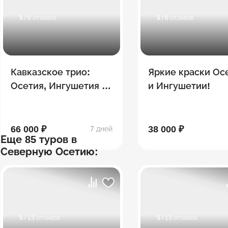
5
/ 6 отзывов
5
/ 6 отзывов
Кавказское трио:
Яркие краски Ос
Осетия, Ингушетия и
и Ингушетии!
Чечня! 7 дней
66 000 ₽
38 000 ₽
7 дней
Еще 85 туров в
Северную Осетию:
5
/ 13 отзывов
5
/ 13 отзывов