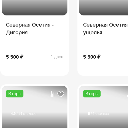
Северная Осетия -
Северная Осетия
Дигория
ущелья
5 500 ₽
5 500 ₽
1 день
В горы
В горы
4.9
/ 14 отзывов
5
/ 6 отзывов