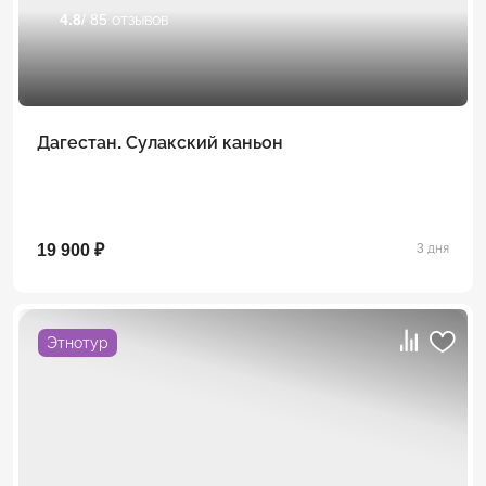
4.8
/ 85 отзывов
Дагестан. Сулакский каньон
19 900 ₽
3 дня
Этнотур