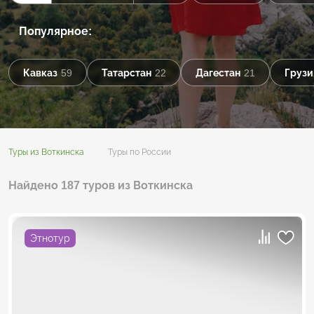
Популярное:
Кавказ
59
Татарстан
22
Дагестан
21
Грузи
Туры из Воткинска
Туры по России
Найдено 187 туров из Воткинска
Этнотур