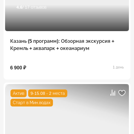
4.6
/ 17 отзывов
Казань (5 программ): Обзорная экскурсия +
Кремль + аквапарк + океанариум
6 900 ₽
1 день
Актив
9-15.08 - 2 места
Старт в Мин.водах