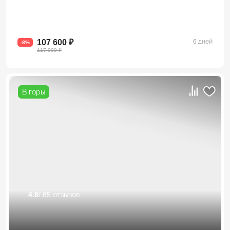
107 600 ₽
6 дней
-8%
117 000 ₽
В горы
4.8
/ 85 отзывов