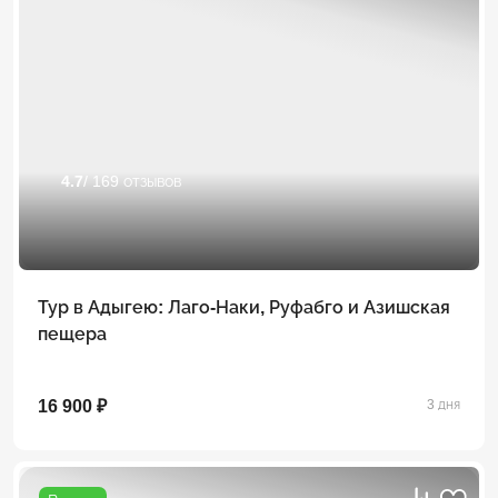
4.7
/ 169 отзывов
Тур в Адыгею: Лаго-Наки, Руфабго и Азишская
пещера
16 900 ₽
3 дня