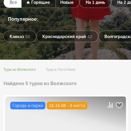
Все
🔥 Горящие
Новые
На 1 день
На 2 д
Популярное:
Кавказ
50
Краснодарский край
42
Волгоградск
Туры из Волжского
Туры в Лаго-Наки
Найдено 5 туров из Волжского
Города и парки
15-16.08 - 3 места