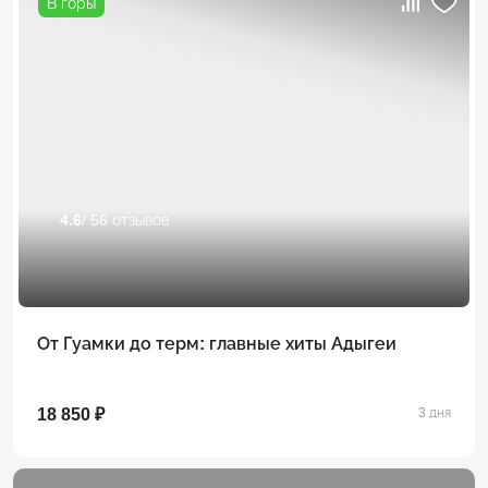
В горы
4.6
/ 56 отзывов
От Гуамки до терм: главные хиты Адыгеи
18 850 ₽
3 дня