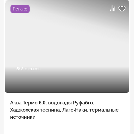
Релакс
5
/ 8 отзывов
Аква Термо 6.0: водопады Руфабго,
Хаджохская теснина, Лаго-Наки, термальные
источники