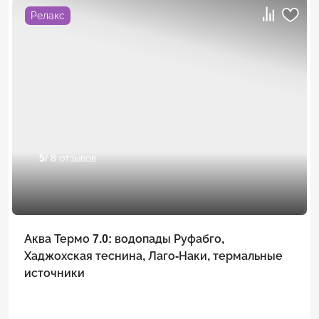
Релакс
5
/ 8 отзывов
Аква Термо 7.0: водопады Руфабго,
Хаджохская теснина, Лаго-Наки, термальные
источники