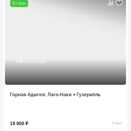
В горы
4.8
/ 85 отзывов
Горная Адыгея: Лаго-Наки + Гузерипль
19 900 ₽
3 дня