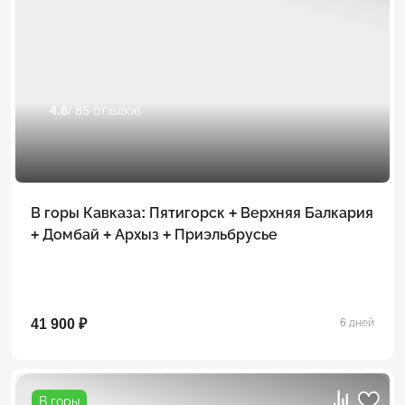
4.8
/ 85 отзывов
В горы Кавказа: Пятигорск + Верхняя Балкария
+ Домбай + Архыз + Приэльбрусье
41 900 ₽
6 дней
В горы