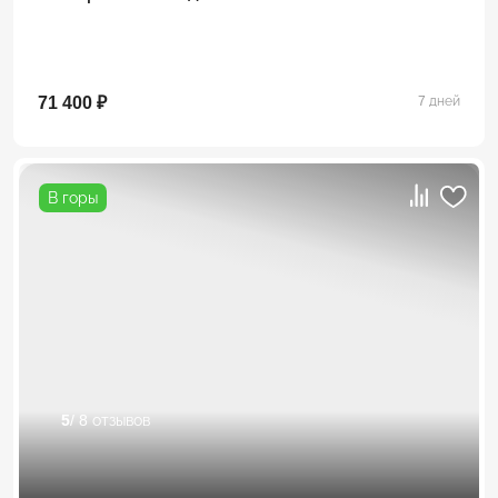
71 400 ₽
7 дней
В горы
5
/ 8 отзывов