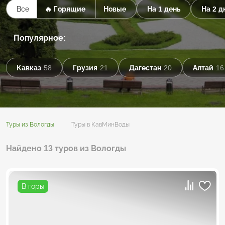
Все
🔥 Горящие
Новые
На 1 день
На 2 д
Популярное:
Кавказ
58
Грузия
21
Дагестан
20
Алтай
16
Туры из Вологды
Туры в КавМинВоды
Найдено 13 туров из Вологды
В горы