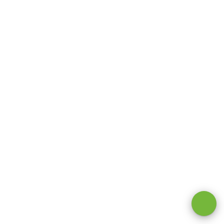
Оставаясь на сайте, вы даете
согласие на обработку cookie и
персональных данных
.
Принимаю