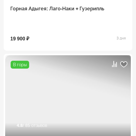
Горная Адыгея: Лаго-Наки + Гузерипль
19 900 ₽
3 дня
В горы
4.8
/ 85 отзывов