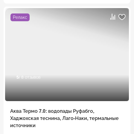
Релакс
5
/ 8 отзывов
Аква Термо 7.0: водопады Руфабго,
Хаджохская теснина, Лаго-Наки, термальные
источники