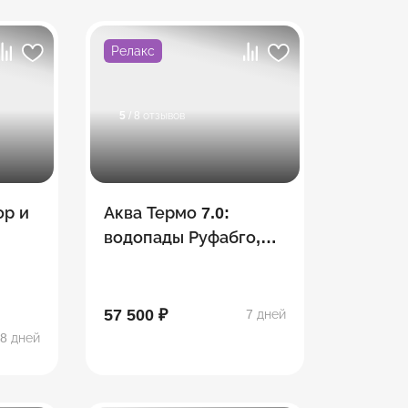
Релакс
5
/ 8 отзывов
ор и
Аква Термо 7.0:
водопады Руфабго,
Хаджохская теснина,
Лаго-Наки,
термальные
57 500 ₽
7 дней
источники
8 дней