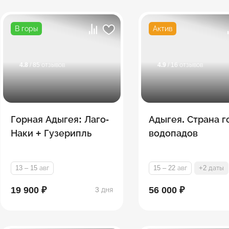
В горы
Актив
4.8
/ 85 отзывов
4.9
/ 16 отзывов
Горная Адыгея: Лаго-
Адыгея. Страна г
Наки + Гузерипль
водопадов
13 – 15 авг
15 – 22 авг
+2 даты
19 900 ₽
56 000 ₽
3 дня