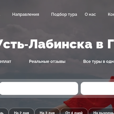
а
Направления
Подбор тура
О нас
Ко
Усть-Лабинска в 
еплат
Реальные отзывы
Все туры в од
нь
На 2 дня
На 3 дня
От 4 дней
На выходн