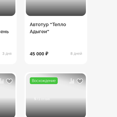
Автотур "Тепло
сень
Адыгеи"
45 000 ₽
3 дня
8 дней
Восхождение
5
/ 1 отзыв