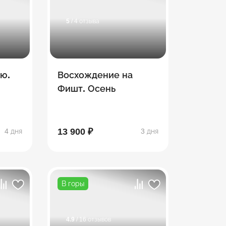
5
/ 4 отзыва
рю.
Восхождение на
Фишт. Осень
13 900 ₽
4 дня
3 дня
В горы
4.9
/ 16 отзывов