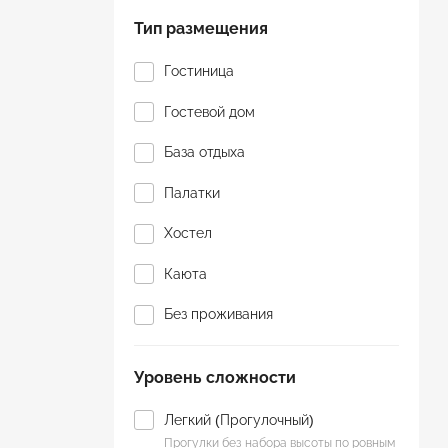
Джип-тур
Тип размещения
Для пенсионеров
Гостиница
Йога туры
Гостевой дом
К морю
База отдыха
Конные прогулки
Палатки
Круиз
Хостел
Молодежный
Каюта
Оздоровительный
Без проживания
Паломнический
Уровень сложности
Парапланы
Пляжный отдых
Легкий (Прогулочный)
Прогулки без набора высоты по ровным