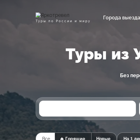
Города выезд
Туры по России и миру
Туры из 
Без пер
Все
🔥 Горящие
Новые
На 1 де