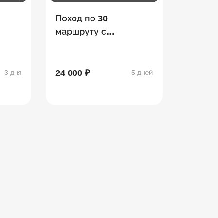
Поход по 30
маршруту с
восхождением на
Фишт
24 000 ₽
3 дня
5 дней