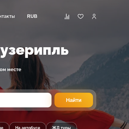
нтакты
RUB
Гузерипль
ном месте
Найти
ые
На автобусе
ЖД туры