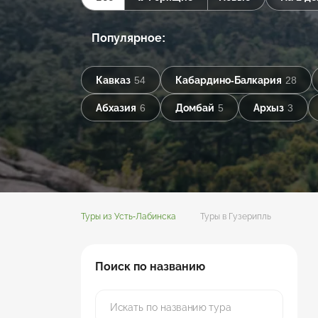
Популярное:
Кавказ
54
Кабардино-Балкария
28
Абхазия
6
Домбай
5
Архыз
3
Туры из Усть-Лабинска
Туры в Гузерипль
Поиск по названию