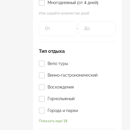
Многодневный (от 4 дней)
Или задайте количество дней
-
Тип отдыха
Вело туры
Винно-гастрономический
Восхождения
Горнолыжный
Города и парки
Показать еще 19
Горы