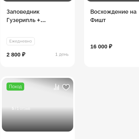
Заповедник
Восхождение на
Гузерипль +
Фишт
Гранитный каньон
Ежедневно
16 000 ₽
2 800 ₽
1 день
Поход
5
/ 1 отзыв