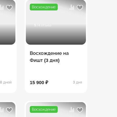
Восхождение
5
/ 4 отзыва
Восхождение на
Фишт (3 дня)
ина,
о,
-Наки
15 900 ₽
8 дней
3 дня
Восхождение