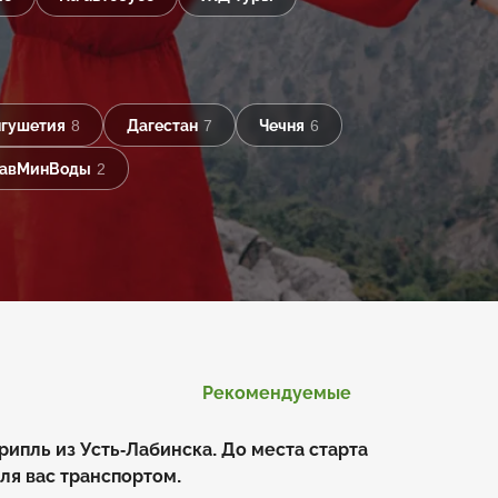
гушетия
8
Дагестан
7
Чечня
6
авМинВоды
2
Рекомендуемые
ипль из Усть-Лабинска. До места старта
ля вас транспортом.