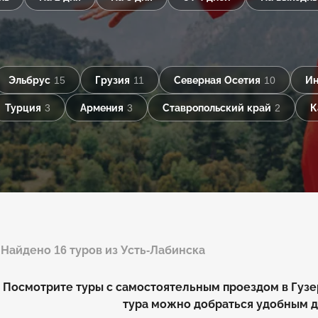
Эльбрус
15
Грузия
11
Северная Осетия
10
Ин
Турция
3
Армения
3
Ставропольский край
2
К
Найдено 16 туров из Усть-Лабинска
Посмотрите туры с самостоятельным проездом в Гузер
тура можно добраться удобным д