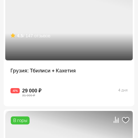
4.5
/ 147 отзывов
Грузия: Тбилиси + Кахетия
29 000 ₽
4 дня
-6%
31 000 ₽
В горы