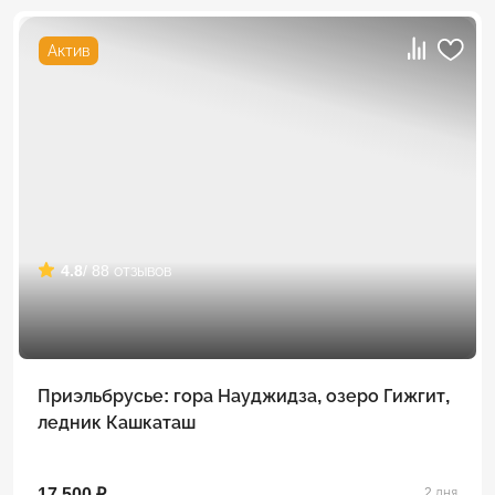
Актив
4.8
/ 88 отзывов
Приэльбрусье: гора Науджидза, озеро Гижгит,
ледник Кашкаташ
17 500 ₽
2 дня