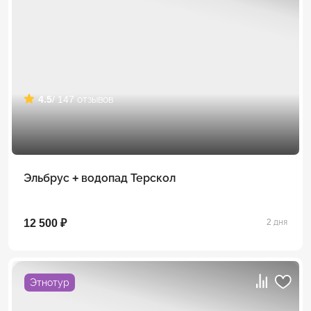
4.5
/ 147 отзывов
Эльбрус + водопад Терскол
12 500 ₽
2 дня
Этнотур