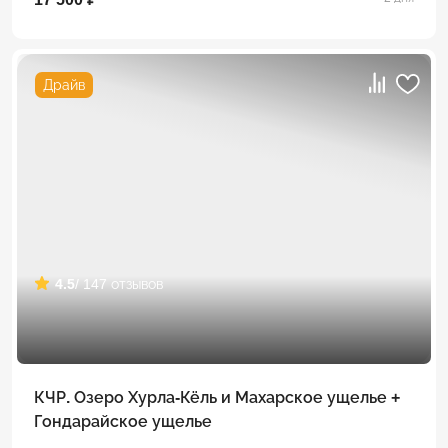
Драйв
4.5
/ 147 отзывов
КЧР. Озеро Хурла-Кёль и Махарское ущелье +
Гондарайское ущелье