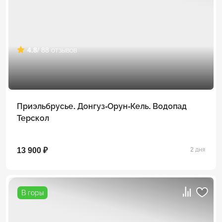
4.8
/ 88 отзывов
Приэльбрусье. Донгуз-Орун-Кель. Водопад
Терскол
13 900 ₽
2 дня
В горы