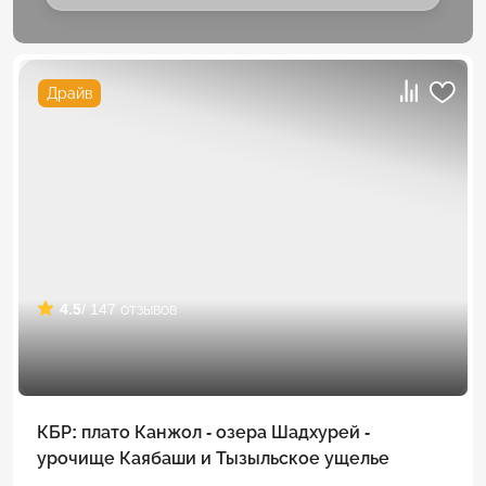
Драйв
4.5
/ 147 отзывов
КБР: плато Канжол - озера Шадхурей -
урочище Каябаши и Тызыльское ущелье