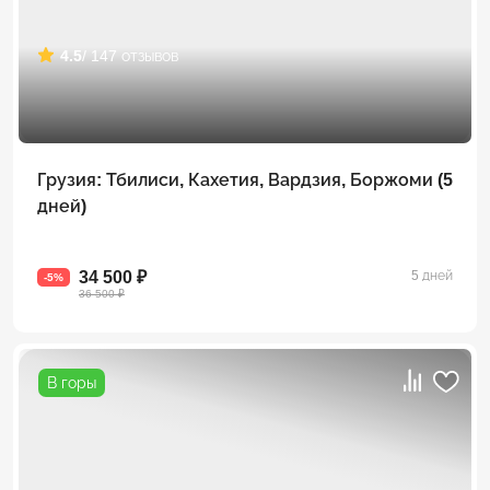
4.5
/ 147 отзывов
Грузия: Тбилиси, Кахетия, Вардзия, Боржоми (5
дней)
34 500 ₽
5 дней
-5%
36 500 ₽
В горы