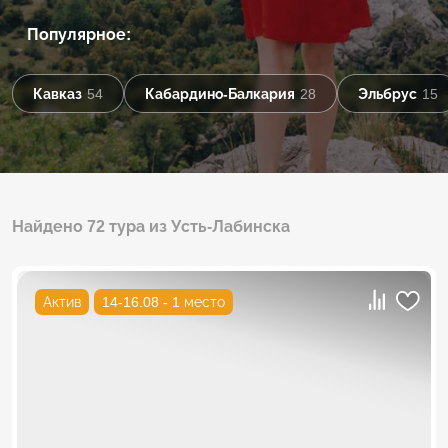
Популярное:
Кавказ
54
Кабардино-Балкария
28
Эльбрус
15
Найдено 72 тура из Усть-Лабинска
Актив
14-16.08 - 1 место