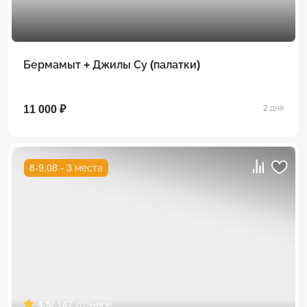
Бермамыт + Джилы Су (палатки)
11 000 ₽
2 дня
8-9.08 - 3 места
4.5
/ 147 отзывов