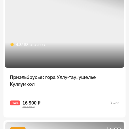
4.8
/ 88 отзывов
Приэльбрусье: гора Уллу-тау, ущелье
Куллумкол
16 900 ₽
3 дня
-14%
19 800 ₽