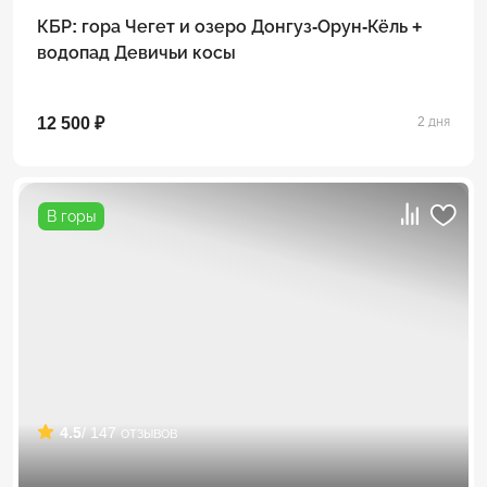
КБР: гора Чегет и озеро Донгуз-Орун-Кёль +
водопад Девичьи косы
12 500 ₽
2 дня
В горы
4.5
/ 147 отзывов