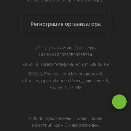
непосредственный организатор тура.
Регистрация организатора
ИП Чугунов Кирилл Евгеньевич
ОГРНИП 323237500268714
Рабочий номер телефона: +7 937 549-30-69
350028, Россия, край Краснодарский,
г.Краснодар, ул Героев-Разведчиков, дом 8,
корпус 1, кв 249
Оставаясь на сайте, вы даете
согласие на обработку cookie и
персональных данных
.
© 2026 «Яркотревел». Проект, ранее
Принимаю
известный как «Южные регионы».