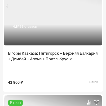
4.8
/ 85 отзывов
В горы Кавказа: Пятигорск + Верхняя Балкария
+ Домбай + Архыз + Приэльбрусье
41 900 ₽
6 дней
В горы