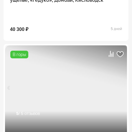
ущелье, «Гедуко», Домбай, Кисловодск
40 300 ₽
5 дней
В горы
5
/ 5 отзывов