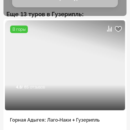
Еще 13 туров в Гузерипль:
В горы
4.8
/ 85 отзывов
Горная Адыгея: Лаго-Наки + Гузерипль