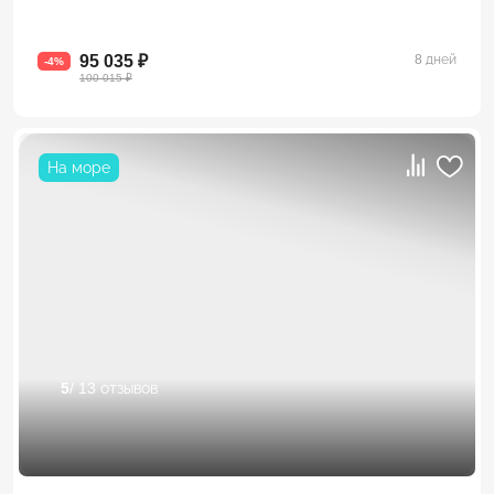
95 035 ₽
8 дней
-4%
100 015 ₽
На море
5
/ 13 отзывов