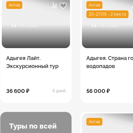
Актив
Актив
20-27.09 - 2 места
4.9
/ 16 отзывов
4.9
/ 16 отзывов
Адыгея Лайт.
Адыгея. Страна г
Экскурсионный тур
водопадов
36 600 ₽
56 000 ₽
6 дней
Актив
Туры по всей