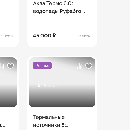
Аква Термо 6.0:
водопады Руфабго,
Хаджохская теснина,
Лаго-Наки,
термальные
45 000 ₽
7 дней
6 дней
источники
Релакс
5
/ 8 отзывов
Термальные
,
источники 8: