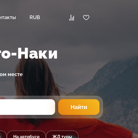
нтакты
RUB
го-Наки
ном месте
Найти
е
На автобусе
ЖД туры