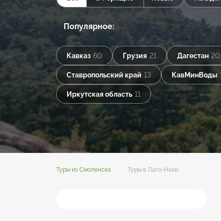
Популярное:
Кавказ
60
Грузия
21
Дагестан
20
Ставропольский край
13
КавМинВоды
Иркутская область
11
Туры из Смоленска
Туры в Лаго-Наки