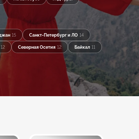
джан
15
Санкт-Петербург и ЛО
14
12
Северная Осетия
12
Байкал
11