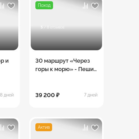
Поход
5
/ 8 отзывов
ор и
30 маршрут «Через
горы к морю» - Пеший
поход по Тридцатке
39 200 ₽
8 дней
7 дней
Актив