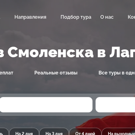
а
Направления
Подбор тура
О нас
Ко
з Смоленска в Ла
еплат
Реальные отзывы
Все туры в од
нь
На 2 дня
На 3 дня
От 4 дней
На выходны