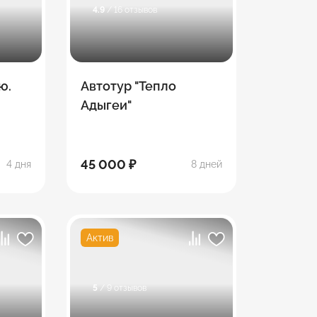
4.9
/ 16 отзывов
ю.
Автотур "Тепло
Адыгеи"
45 000 ₽
4 дня
8 дней
Актив
5
/ 9 отзывов