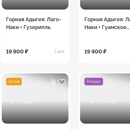
Горная Адыгея: Лаго-
Горная Адыгея: Л
Наки + Гузерипль
Наки + Гуамское
ущелье
19 900 ₽
19 900 ₽
3 дня
Актив
Релакс
5
/ 9 отзывов
4.9
/ 16 отзывов