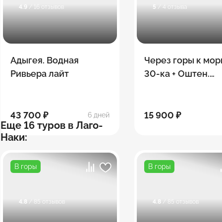
4.9
/ 16 отзывов
5
/ 4 отзыва
Адыгея. Водная
Через горы к мор
Ривьера лайт
30-ка + Оштен.
Сентябрь
43 700 ₽
15 900 ₽
6 дней
Еще 16 туров в Лаго-
Наки:
В горы
В горы
4.8
/ 85 отзывов
4.8
/ 85 отзывов