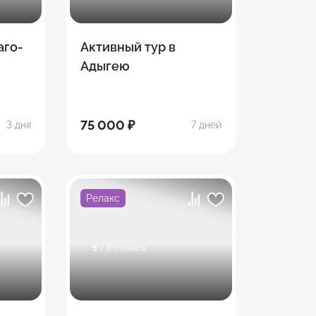
аго-
Активный тур в
Адыгею
75 000 ₽
3 дня
7 дней
Релакс
5
/ 8 отзывов