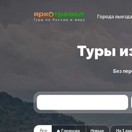
Города выезд
Туры по России и миру
Туры и
Без пер
Все
🔥 Горящие
Новые
На 1 де