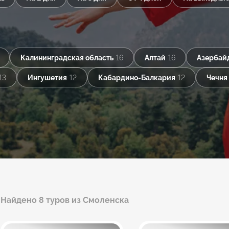
Калининградская область
16
Алтай
16
Азербай
13
Ингушетия
12
Кабардино-Балкария
12
Чечня
Найдено 8 туров из Смоленска