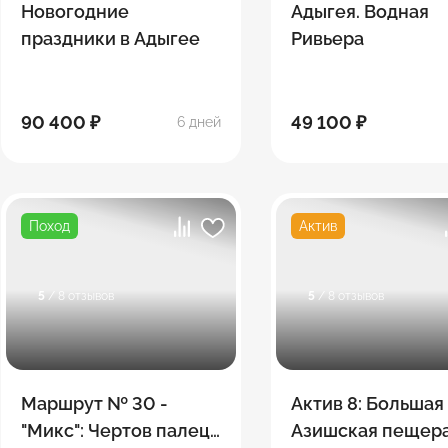
Новогодние
Адыгея. Водная
праздники в Адыгее
Ривьера
90 400 ₽
49 100 ₽
6 дней
Поход
Актив
5
/ 8 отзывов
5
/ 8 отзывов
Маршрут № 30 -
Актив 8: Большая
"Микс": Чертов палец,
Азишская пещера