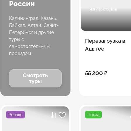
России
4.9
/ 16 отзывов
Калининград, Казань,
Байкал, Алтай, Санкт-
Петербург и другие
туры с
Перезагрузка в
самостоятельным
Адыгее
проездом
55 200 ₽
Смотреть
туры
Релакс
Поход