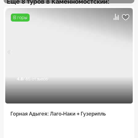
Еще 8 туров в Каменномостский:
В горы
4.8
/ 85 отзывов
Горная Адыгея: Лаго-Наки + Гузерипль