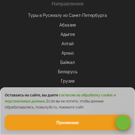
Направления
Туры в Рускеалу из Санкт‑Петербурга
Абхазия
Адыгея
Алтай
Архыз
Байкал
Беларусь
Грузия
Дагестан
Оставаясь на сайте, вы даете
согласие на обработку cookie и
Домбай
персональных данных
.
Если вы не хотите, чтобы данные
обрабатывались, пожалуйста, покиньте сайт.
Кабардино-Балкария
КавМинВоды
Принимаю
Казань