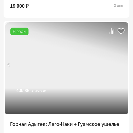
19 900 ₽
3 дня
В горы
4.8
/ 85 отзывов
Горная Адыгея: Лаго-Наки + Гуамское ущелье