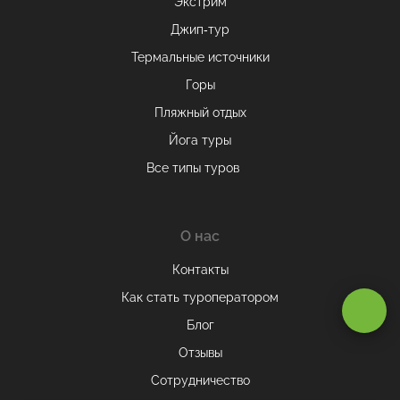
Экстрим
Джип-тур
Термальные источники
Горы
Пляжный отдых
Йога туры
Все типы туров
О нас
Контакты
Оставаясь на сайте, вы даете
согласие на обработку cookie и
Как стать туроператором
персональных данных
.
Блог
Отзывы
Принимаю
Сотрудничество