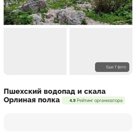
Еще 7 фото
Программа
Пшехский водопад и скала
Входит в стоимость
Доп. расходы
Орлиная полка
4.9
Рейтинг организатора