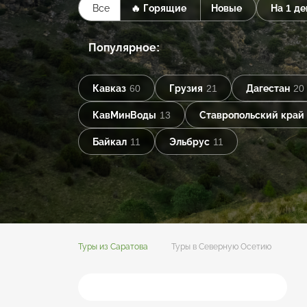
Все
🔥 Горящие
Новые
На 1 де
Популярное:
Кавказ
60
Грузия
21
Дагестан
20
КавМинВоды
13
Ставропольский край
Байкал
11
Эльбрус
11
Туры из Саратова
Туры в Северную Осетию