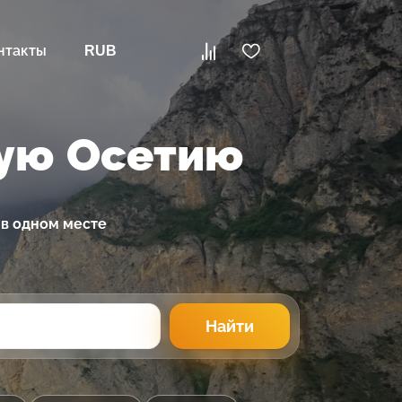
нтакты
RUB
ную Осетию
 в одном месте
Найти