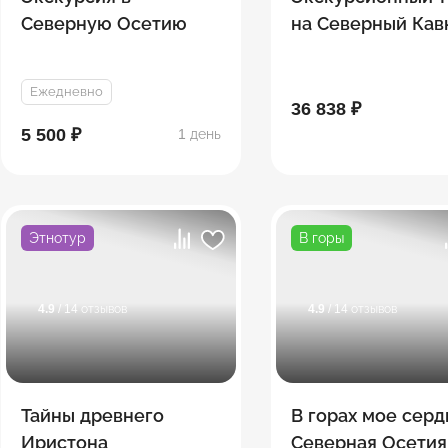
Северную Осетию
на Северный Кав
Легенды гор
Ежедневно
36 838 ₽
5 500 ₽
1 день
Этнотур
В горы
4.9
/ 14 отзывов
4.9
/ 14 отзывов
Тайны древнего
В горах мое серд
Иристона
Северная Осетия