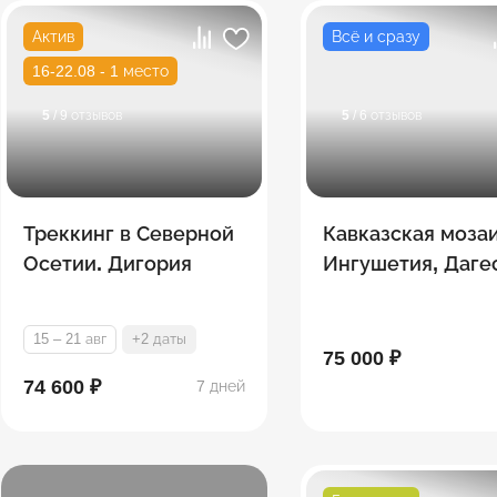
Актив
Всё и сразу
16-22.08 - 1 место
5
/ 9 отзывов
5
/ 6 отзывов
Треккинг в Северной
Кавказская мозаи
Осетии. Дигория
Ингушетия, Даге
Северная Осетия
Чечня
15 – 21 авг
+2 даты
75 000 ₽
74 600 ₽
7 дней