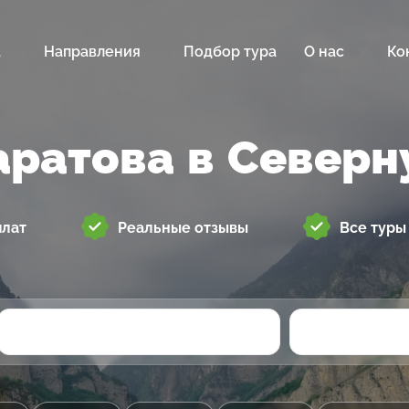
а
Направления
Подбор тура
О нас
Ко
аратова в Север
плат
Реальные отзывы
Все туры