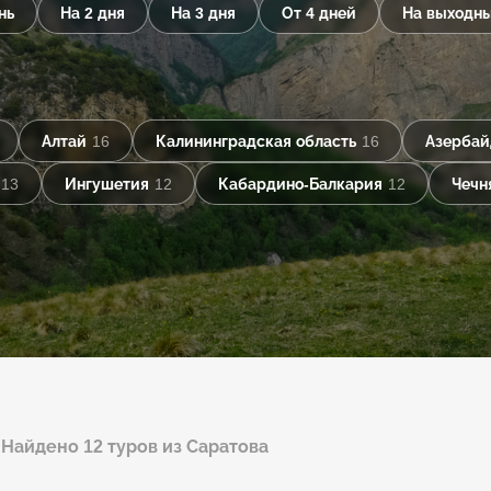
нь
На 2 дня
На 3 дня
От 4 дней
На выходн
Алтай
16
Калининградская область
16
Азерба
13
Ингушетия
12
Кабардино-Балкария
12
Чечн
Найдено 12 туров из Саратова