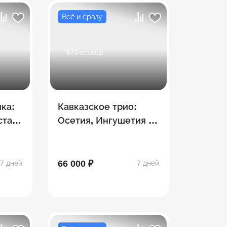
Всё и сразу
5
/ 6 отзывов
ка:
Кавказское трио:
стан,
Осетия, Ингушетия и
,
Чечня! 7 дней
66 000 ₽
7 дней
7 дней