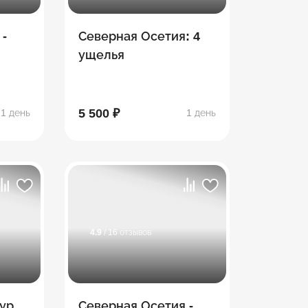
 -
Северная Осетия: 4
ущелья
5 500 ₽
1 день
1 день
4.9
/ 16 отзывов
ур
Северная Осетия -