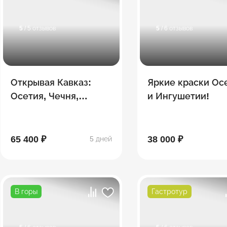
5
/ 5 отзывов
5
/ 6 отзывов
Открывая Кавказ:
Яркие краски Ос
Осетия, Чечня,
и Ингушетии!
Дагестан, Ингушетия
65 400 ₽
38 000 ₽
5 дней
В горы
Гастротур