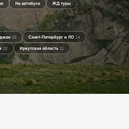
ые
На автобусе
ЖД туры
йджан
15
Санкт-Петербург и ЛО
14
я
12
Иркутская область
11