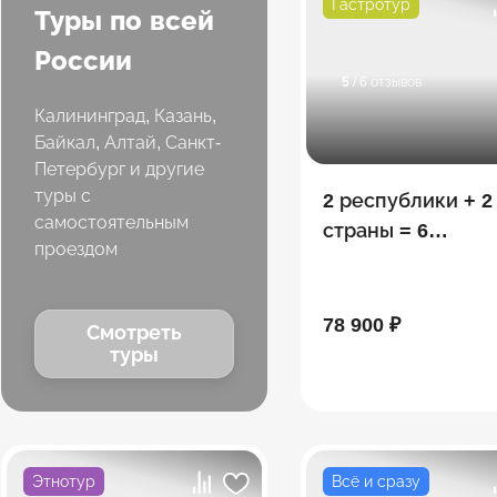
Гастротур
Туры по всей
России
5
/ 6 отзывов
Калининград, Казань,
Байкал, Алтай, Санкт-
Петербург и другие
туры с
2 республики + 2
самостоятельным
страны = 6
проездом
потрясающих
открытий: Ингуш
- Осетия - Грузия
78 900 ₽
Смотреть
туры
Этнотур
Всё и сразу