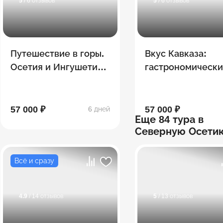
5
/ 6 отзывов
5
/ 6 отзывов
Путешествие в горы.
Вкус Кавказа:
Осетия и Ингушетия!
гастрономическ
6 дней
тур
57 000 ₽
57 000 ₽
6 дней
Еще 84 тура в
Северную Осети
Всё и сразу
4.9
/ 14 отзывов
5
/ 13 отзывов