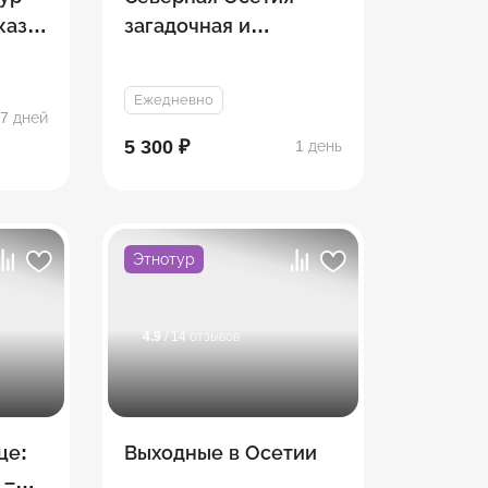
каз:
загадочная и
невероятная (мини
группа)
Ежедневно
7 дней
5 300 ₽
1 день
Этнотур
4.9
/ 14 отзывов
це:
Выходные в Осетии
 –