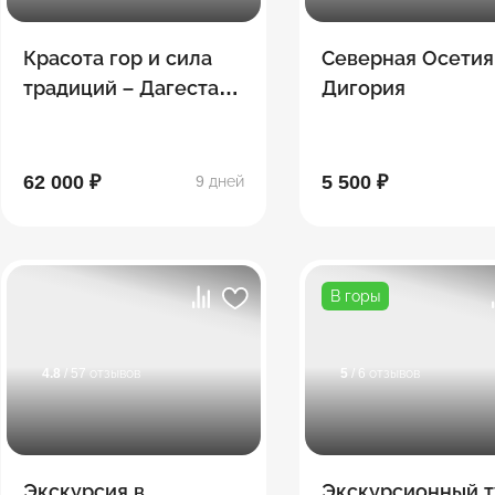
Красота гор и сила
Северная Осетия
традиций – Дагестан
Дигория
– Чечня – Ингушетия
– Северная Осетия
62 000 ₽
5 500 ₽
9 дней
В горы
4.8
/ 57 отзывов
5
/ 6 отзывов
Экскурсия в
Экскурсионный т