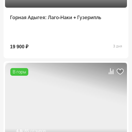
Горная Адыгея: Лаго-Наки + Гузерипль
19 900 ₽
3 дня
В горы
4.8
/ 85 отзывов