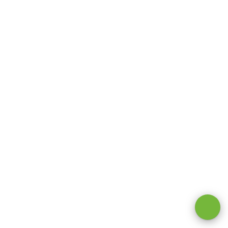
Оставаясь на сайте, вы даете
согласие на обработку cookie и
персональных данных
.
Принимаю