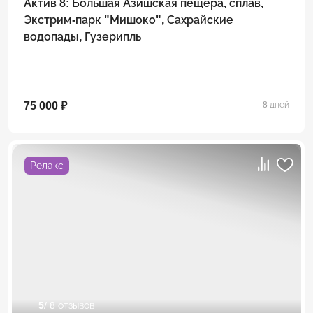
Актив 8: Большая Азишская пещера, сплав,
Экстрим-парк "Мишоко", Сахрайские
водопады, Гузерипль
75 000 ₽
8 дней
Релакс
5
/ 8 отзывов