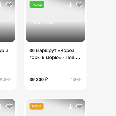
Поход
5
/ 8 отзывов
ор и
30 маршрут «Через
горы к морю» - Пеший
поход по Тридцатке
39 200 ₽
8 дней
7 дней
Актив