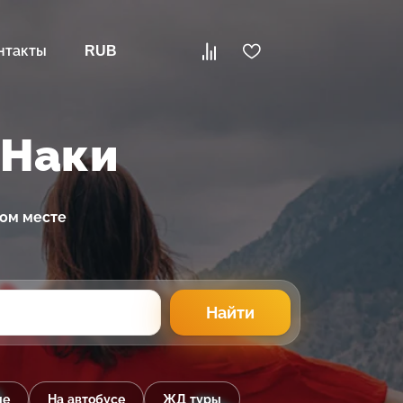
нтакты
RUB
-Наки
ном месте
Найти
ые
На автобусе
ЖД туры