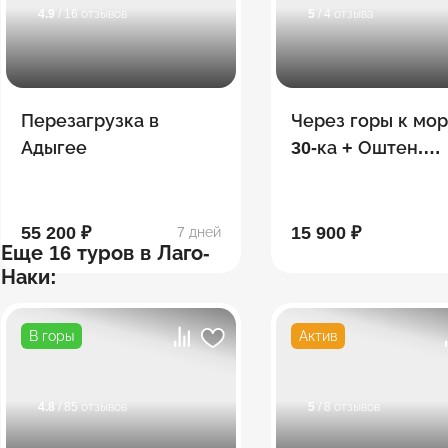
4.9
/ 16 отзывов
5
/ 4 отзыва
Перезагрузка в
Через горы к мо
Адыгее
30-ка + Оштен.
Сентябрь
55 200 ₽
15 900 ₽
7 дней
Еще 16 туров в Лаго-
Наки:
В горы
Актив
4.8
/ 85 отзывов
5
/ 8 отзывов