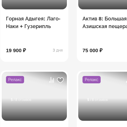
Горная Адыгея: Лаго-
Актив 8: Большая
Наки + Гузерипль
Азишская пещера
сплав, Экстрим-
"Мишоко",
Сахрайские
19 900 ₽
75 000 ₽
3 дня
водопады, Гузер
Релакс
Релакс
5
/ 8 отзывов
5
/ 8 отзывов