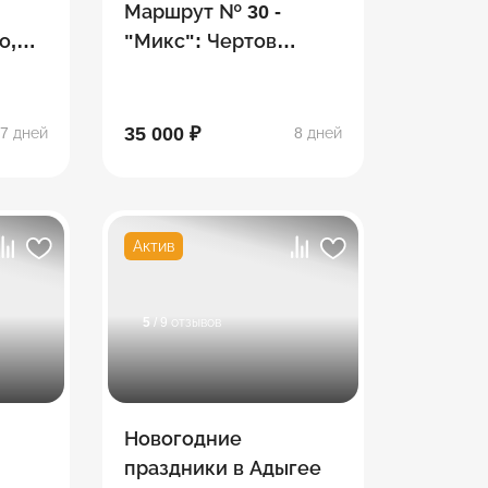
Маршрут № 30 -
о,
"Микс": Чертов
ина,
палец, гора Фишт,
Белореченский
перевал, водопады
35 000 ₽
7 дней
8 дней
Актив
5
/ 9 отзывов
Новогодние
праздники в Адыгее