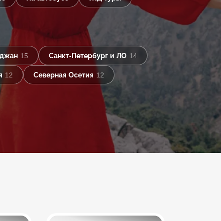
йджан
15
Санкт-Петербург и ЛО
14
я
12
Северная Осетия
12