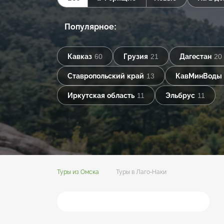
Популярное:
Кавказ
60
Грузия
21
Дагестан
20
Ставропольский край
13
КавМинВоды
Иркутская область
11
Эльбрус
11
Туры из Омска
Туры в Лаго-Наки