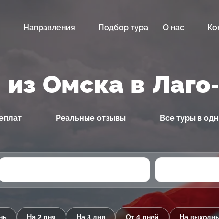
а
Направления
Подбор тура
О нас
Ко
 из Омска в Лаго
еплат
Реальные отзывы
Все туры в од
нь
На 2 дня
На 3 дня
От 4 дней
На выходн