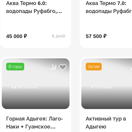
Аква Термо 6.0:
Аква Термо 7.0:
водопады Руфабго,
водопады Руфабг
Хаджохская теснина,
Хаджохская тесн
Лаго-Наки,
Лаго-Наки,
термальные
термальные
45 000 ₽
57 500 ₽
6 дней
источники
источники
В горы
Актив
4.8
/ 85 отзывов
5
/ 9 отзывов
Горная Адыгея: Лаго-
Активный тур в
Наки + Гуамское
Адыгею