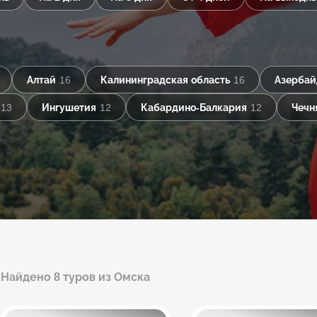
Алтай
16
Калининградская область
16
Азерба
13
Ингушетия
12
Кабардино-Балкария
12
Чечн
Найдено 8 туров из Омска