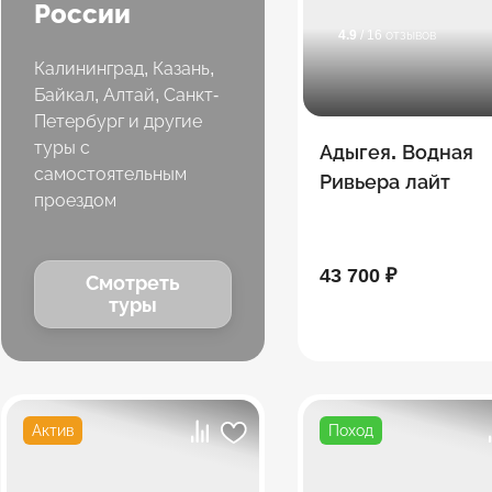
России
4.9
/ 16 отзывов
Калининград, Казань,
Байкал, Алтай, Санкт-
Петербург и другие
туры с
Адыгея. Водная
самостоятельным
Ривьера лайт
проездом
43 700 ₽
Смотреть
туры
Актив
Поход