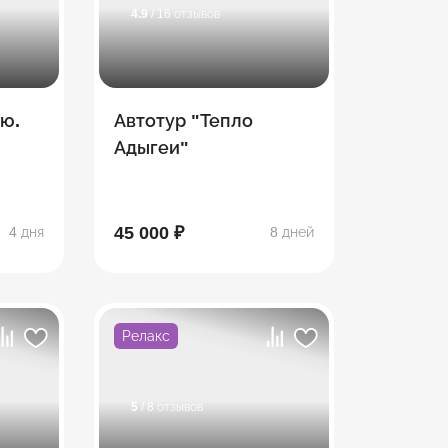
4.9
/ 16 отзывов
рю.
Автотур "Тепло
Адыгеи"
45 000 ₽
4 дня
8 дней
Релакс
5
/ 8 отзывов