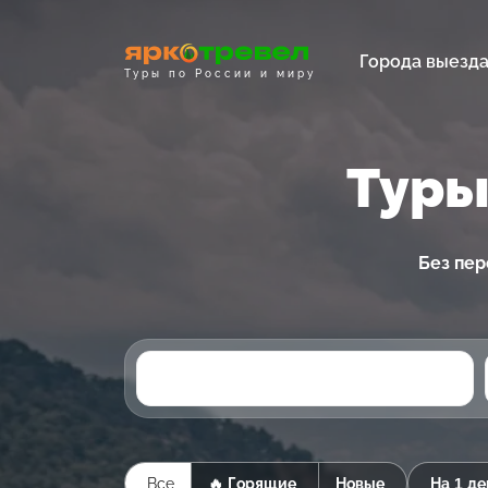
Города выезд
Туры по России и миру
Туры
Без пер
Все
🔥 Горящие
Новые
На 1 де