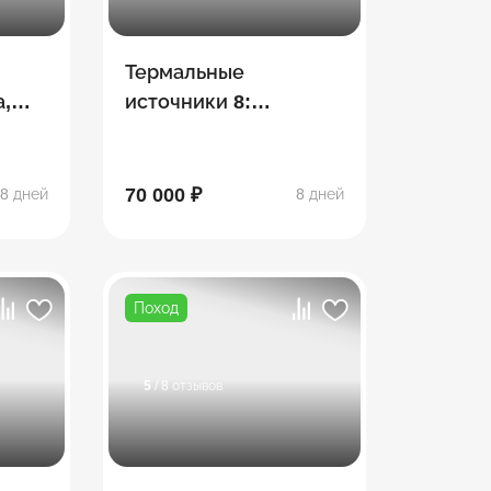
Термальные
,
источники 8:
парк
Хаджохская Теснина,
водопады Руфабго,
эко-ферма, Лаго-Наки
70 000 ₽
8 дней
8 дней
ипль
Поход
5
/ 8 отзывов