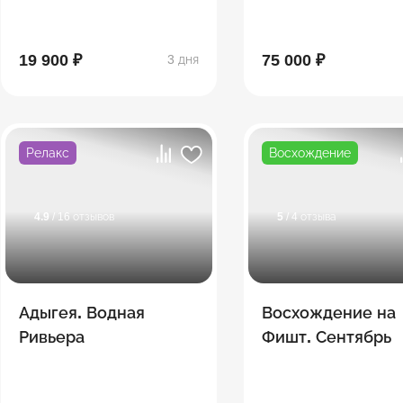
ущелье
19 900 ₽
75 000 ₽
3 дня
Релакс
Восхождение
4.9
/ 16 отзывов
5
/ 4 отзыва
Адыгея. Водная
Восхождение на
Ривьера
Фишт. Сентябрь