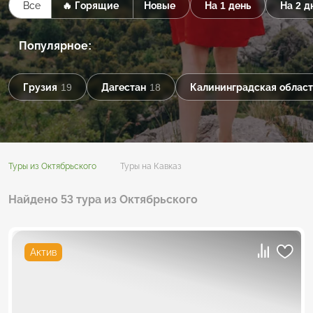
Все
🔥 Горящие
Новые
На 1 день
На 2 д
Популярное:
Грузия
19
Дагестан
18
Калининградская област
Туры из Октябрьского
Туры на Кавказ
Найдено 53 тура из Октябрьского
Актив