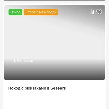
Поход
Старт в Мин.водах
5
/ 9 отзывов
Поход с рюкзаками в Безенги