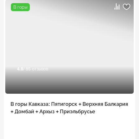
В горы
4.8
/ 85 отзывов
В горы Кавказа: Пятигорск + Верхняя Балкария
+ Домбай + Архыз + Приэльбрусье