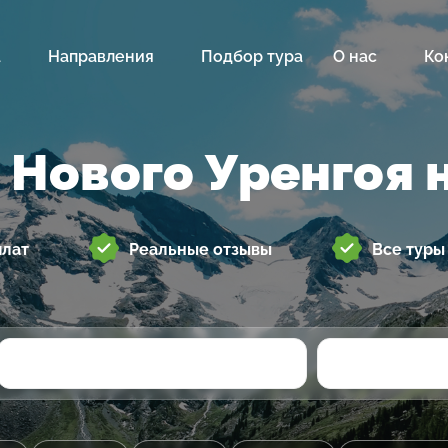
а
Направления
Подбор тура
О нас
Ко
 Нового Уренгоя 
плат
Реальные отзывы
Все туры