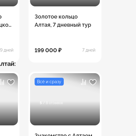
р
Золотое кольцо
цкое
Алтая, 7 дневный тур
й)
199 000 ₽
9 дней
7 дней
Алтай:
Всё и сразу
5
/ 8 отзывов
Знакомство с Алтаем.