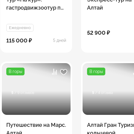
гастродвижзоотур по
Алтай
Горному Алтаю
Ежедневно
52 900 ₽
115 000 ₽
5 дней
В горы
В горы
5
/ 9 отзывов
5
/ 4 отзыва
Путешествие на Марс.
Алтай Гран Тури
Алтай
кольцевой