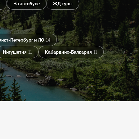
е
На автобусе
ЖД туры
анкт-Петербург и ЛО
14
Ингушетия
11
Кабардино-Балкария
11