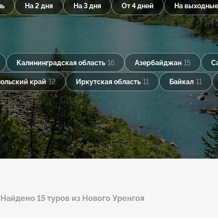
нь
На 2 дня
На 3 дня
От 4 дней
На выходны
Калининградская область
16
Азербайджан
15
С
ольский край
12
Иркутская область
11
Байкал
11
Найдено 15 туров из Нового Уренгоя