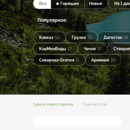
Все
🔥 Горящие
Новые
На 1 де
Популярное:
Кавказ
52
Грузия
19
Дагестан
18
КавМинВоды
12
Чечня
12
Ставроп
Северная Осетия
11
Армения
10
Туры из Нового Уренгоя
Туры на Алтай