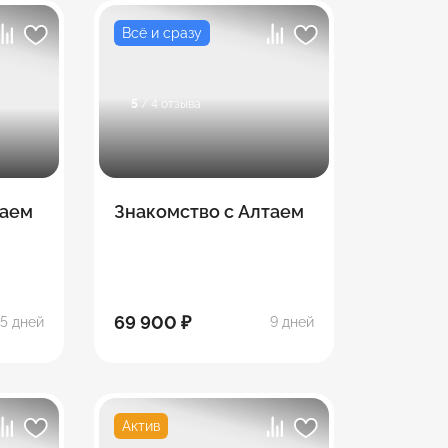
Всё и сразу
5
/ 4 отзыва
таем
Знакомство с Алтаем
69 900 ₽
5 дней
9 дней
Актив