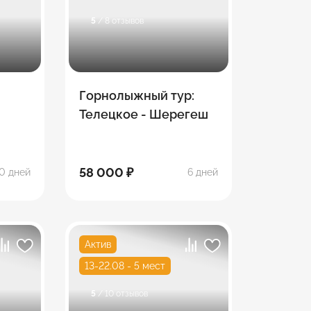
5
/ 8 отзывов
Горнолыжный тур:
Телецкое - Шерегеш
58 000 ₽
0 дней
6 дней
Актив
13-22.08 - 5 мест
5
/ 10 отзывов