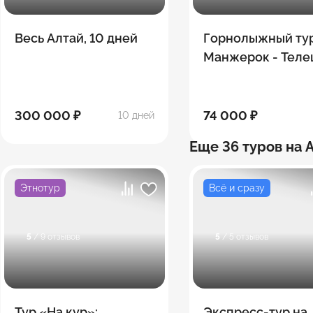
Весь Алтай, 10 дней
Горнолыжный ту
Манжерок - Теле
- Шерегеш (9 дне
300 000 ₽
74 000 ₽
10 дней
Еще 36 туров на 
Этнотур
Всё и сразу
5
/ 9 отзывов
5
/ 5 отзывов
Тур «На кур»:
Экспресс-тур на