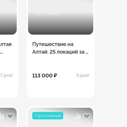
5
/ 9 отзывов
Алтая
Путешествие на
й
Алтай. 25 локаций за 8
дней
113 000 ₽
7 дней
8 дней
Горнолыжный