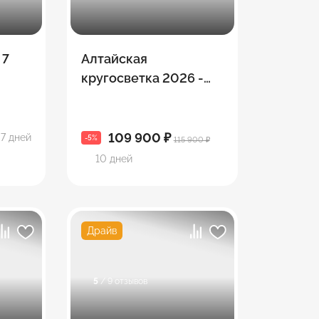
 7
Алтайская
кругосветка 2026 -
самый насыщеный,
кольцевой маршрут
по всему Алтаю.
109 900 ₽
7 дней
-5%
115 900 ₽
10 дней
Драйв
5
/ 9 отзывов