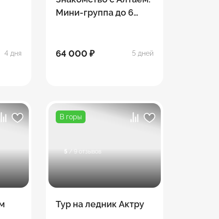
Мини-группа до 6
человек
64 000 ₽
4 дня
5 дней
В горы
5
/ 9 отзывов
зм
Тур на ледник Актру