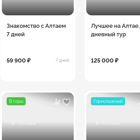
Знакомство с Алтаем
Лучшее на Алтае,
7 дней
дневный тур
59 900 ₽
125 000 ₽
7 дней
В горы
Горнолыжный
5
/ 9 отзывов
5
/ 8 отзывов