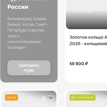
России
5
/ 10 отзывов
Калининград, Казань,
Байкал, Алтай, Санкт-
Петербург и другие
туры с
Золотое кольцо 
самостоятельным
2026 - кольцево
проездом
комби тур
59 900 ₽
Смотреть
туры
Актив
Всё включено