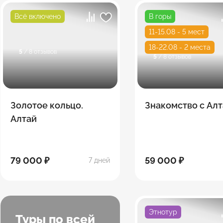
Всё включено
В горы
11-15.08 - 5 мест
18-22.08 - 2 места
5
/ 8 отзывов
5
/ 8 отзывов
Золотое кольцо.
Знакомство с Ал
Алтай
79 000 ₽
59 000 ₽
7 дней
Этнотур
Туры по всей