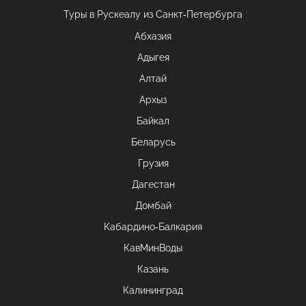
Туры в Рускеалу из Санкт‑Петербурга
Абхазия
Адыгея
Алтай
Архыз
Байкал
Беларусь
Грузия
Дагестан
Домбай
Кабардино-Балкария
КавМинВоды
Казань
Калининград