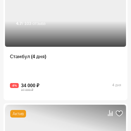
4.7
/ 103 отзыва
Стамбул (4 дня)
34 000 ₽
4 дня
-8%
37 000 ₽
Актив