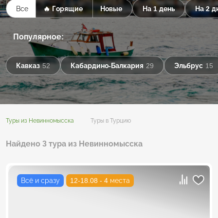
Все
🔥 Горящие
Новые
На 1 день
На 2 д
Популярное:
Кавказ
52
Кабардино-Балкария
29
Эльбрус
15
Туры из Невинномысска
Туры в Турцию
Найдено 3 тура из Невинномысска
Всё и сразу
12-18.08 - 4 места