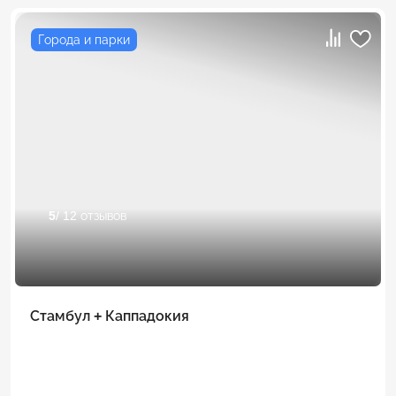
Города и парки
5
/ 12 отзывов
Стамбул + Каппадокия