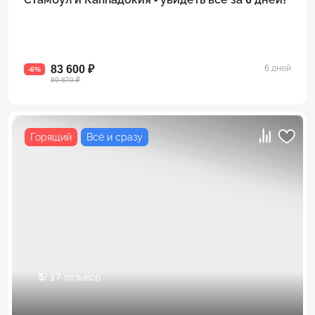
83 600 ₽
6 дней
-6%
89 870 ₽
Горящий
Всё и сразу
5
/ 17 отзывов