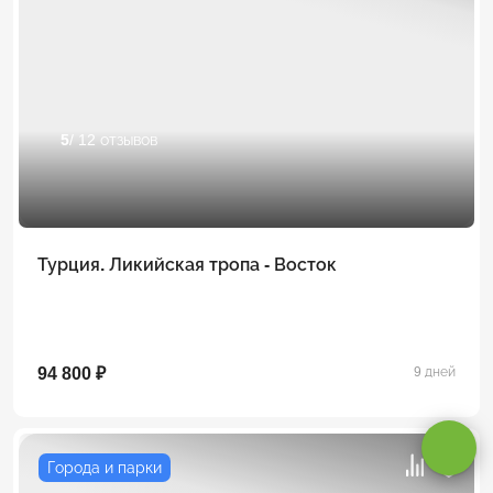
5
/ 12 отзывов
Турция. Ликийская тропа - Восток
Оставаясь на сайте, вы даете
согласие на обработку cookie и
94 800 ₽
9 дней
персональных данных
.
Принимаю
Города и парки