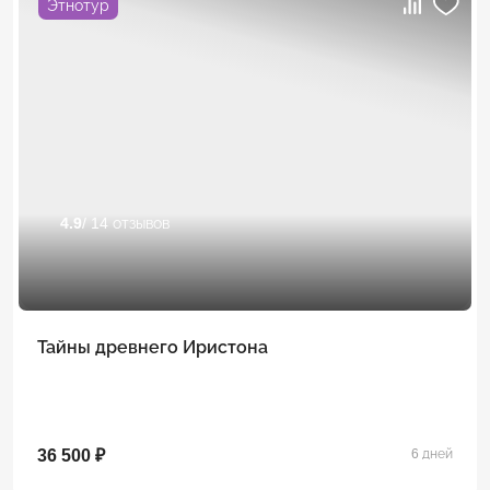
Этнотур
4.9
/ 14 отзывов
Тайны древнего Иристона
36 500 ₽
6 дней