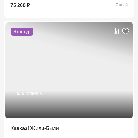
75 200 ₽
7 дней
Этнотур
5
/ 6 отзывов
Кавказ! Жили-Были