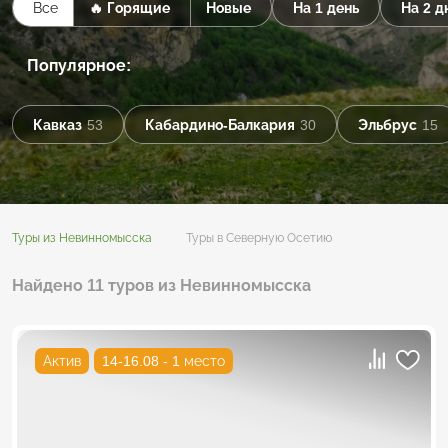
Все
🔥 Горящие
Новые
На 1 день
На 2 д
Популярное:
Кавказ
53
Кабардино-Балкария
30
Эльбрус
15
Туры из Невинномысска
Туры в Северную Осетию
Найдено 11 туров из Невинномысска
Актив
14-16.08 - 1 место