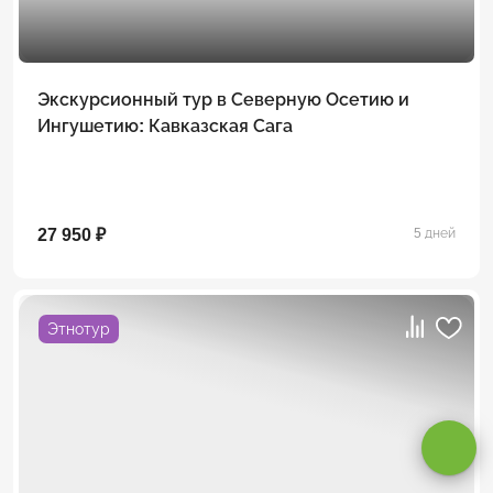
Экскурсионный тур в Северную Осетию и
Ингушетию: Кавказская Сага
27 950 ₽
5 дней
Этнотур
Оставаясь на сайте, вы даете
согласие на обработку cookie и
персональных данных
.
Принимаю