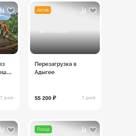
Актив
4.9
/ 16 отзывов
ез
Перезагрузка в
Пеший
Адыгее
тке
55 200 ₽
7 дней
7 дней
Поход