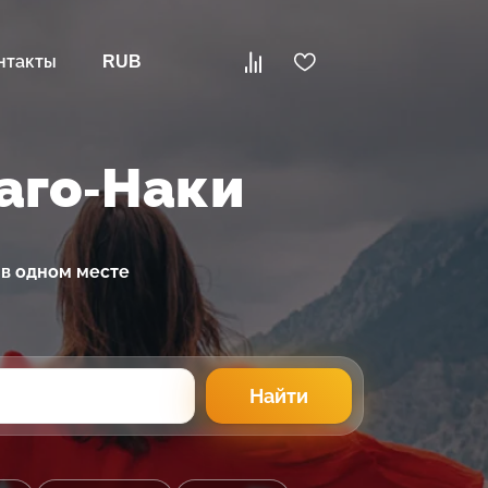
нтакты
RUB
аго-Наки
 в одном месте
Найти