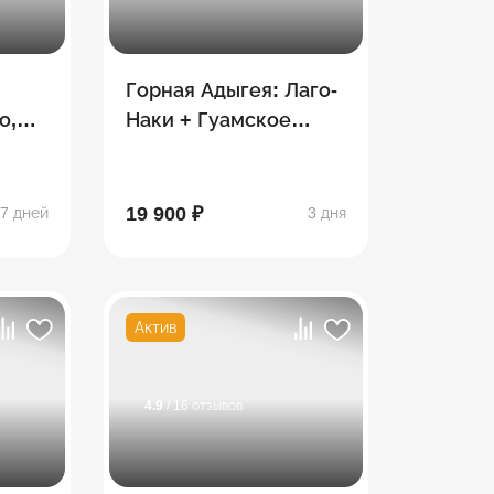
Горная Адыгея: Лаго-
о,
Наки + Гуамское
ина,
ущелье
19 900 ₽
7 дней
3 дня
Актив
4.9
/ 16 отзывов