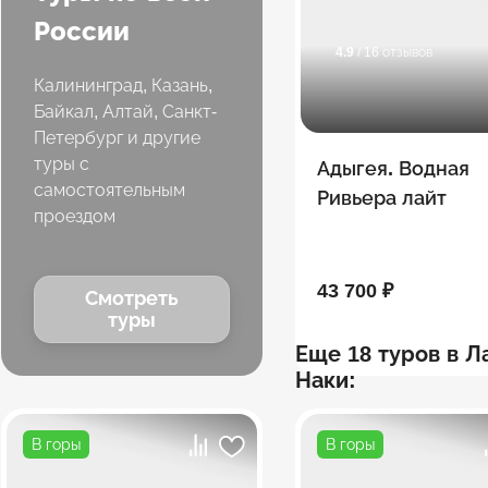
России
4.9
/ 16 отзывов
Калининград, Казань,
Байкал, Алтай, Санкт-
Петербург и другие
туры с
Адыгея. Водная
самостоятельным
Ривьера лайт
проездом
43 700 ₽
Смотреть
туры
Еще 18 туров в Л
Наки:
В горы
В горы