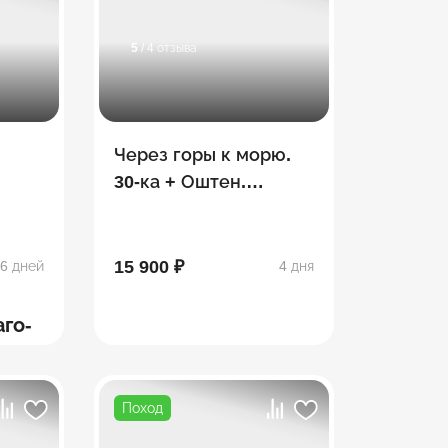
5
/ 4 отзыва
Через горы к морю.
30-ка + Оштен.
Сентябрь
15 900 ₽
6 дней
4 дня
аго-
Поход