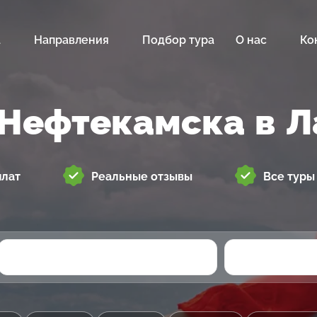
а
Направления
Подбор тура
О нас
Ко
 Нефтекамска в Л
плат
Реальные отзывы
Все туры