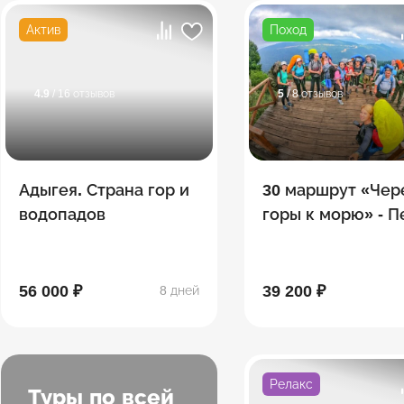
Актив
Поход
4.9
/ 16 отзывов
5
/ 8 отзывов
Адыгея. Страна гор и
30 маршрут «Чер
водопадов
горы к морю» - 
поход по Тридца
56 000 ₽
39 200 ₽
8 дней
Релакс
Туры по всей