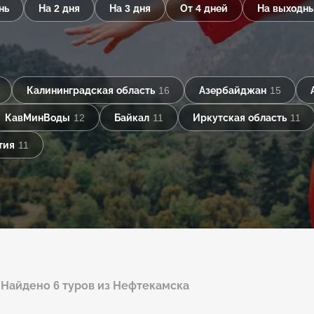
нь
На 2 дня
На 3 дня
От 4 дней
На выходн
Калининградская область
16
Азербайджан
15
КавМинВоды
12
Байкал
11
Иркутская область
11
тия
11
Найдено 6 туров из Нефтекамска