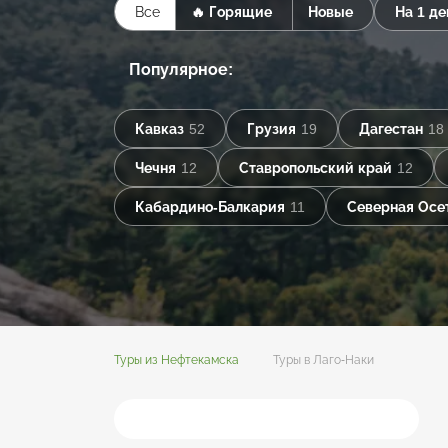
Все
🔥 Горящие
Новые
На 1 де
Популярное:
Кавказ
52
Грузия
19
Дагестан
18
Чечня
12
Ставропольский край
12
Кабардино-Балкария
11
Северная Осе
Туры из Нефтекамска
Туры в Лаго-Наки