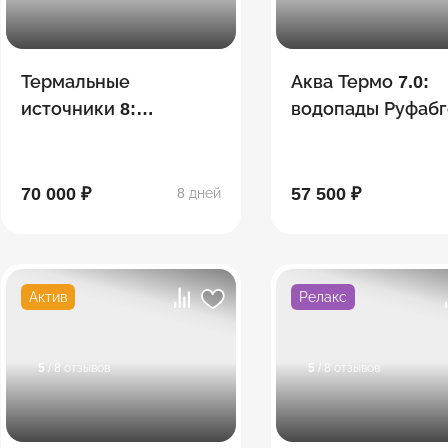
Термальные
Аква Термо 7.0:
источники 8:
водопады Руфабг
Хаджохская Теснина,
Хаджохская тесн
водопады Руфабго,
Лаго-Наки,
эко-ферма, Лаго-Наки
термальные
70 000 ₽
57 500 ₽
8 дней
источники
Актив
Релакс
5
/ 8 отзывов
5
/ 8 отзывов