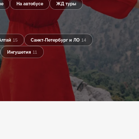
ые
На автобусе
ЖД туры
Алтай
15
Санкт-Петербург и ЛО
14
Ингушетия
11