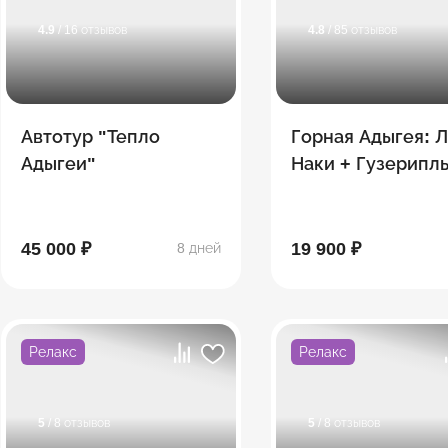
4.9
/ 16 отзывов
4.8
/ 85 отзывов
Автотур "Тепло
Горная Адыгея: Л
Адыгеи"
Наки + Гузерипл
45 000 ₽
19 900 ₽
8 дней
Релакс
Релакс
5
/ 8 отзывов
5
/ 8 отзывов