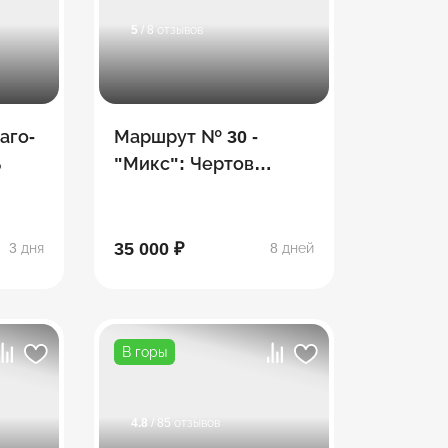
5
/ 8 отзывов
аго-
Маршрут № 30 -
ь
"Микс": Чертов
палец, гора Фишт,
Белореченский
перевал, водопады
35 000 ₽
3 дня
8 дней
В горы
4.8
/ 85 отзывов