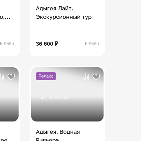
Адыгея Лайт.
о,
Экскурсионный тур
ина,
36 600 ₽
6 дней
6 дней
Релакс
4.9
/ 16 отзывов
Адыгея. Водная
гее
Ривьера