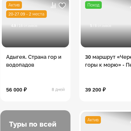
Актив
Поход
20-27.09 - 2 места
4.9
/ 16 отзывов
5
/ 8 отзывов
Адыгея. Страна гор и
30 маршрут «Чер
водопадов
горы к морю» - 
поход по Тридца
56 000 ₽
39 200 ₽
8 дней
Актив
Туры по всей