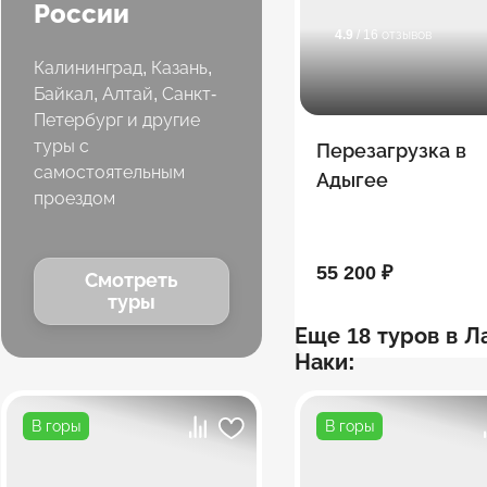
России
4.9
/ 16 отзывов
Калининград, Казань,
Байкал, Алтай, Санкт-
Петербург и другие
туры с
Перезагрузка в
самостоятельным
Адыгее
проездом
55 200 ₽
Смотреть
туры
Еще 18 туров в Л
Наки:
В горы
В горы