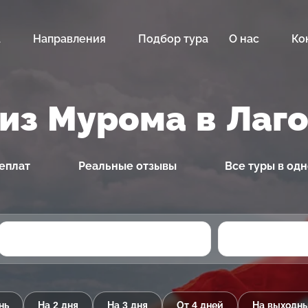
а
Направления
Подбор тура
О нас
Ко
из Мурома в Лаг
еплат
Реальные отзывы
Все туры в од
нь
На 2 дня
На 3 дня
От 4 дней
На выходн