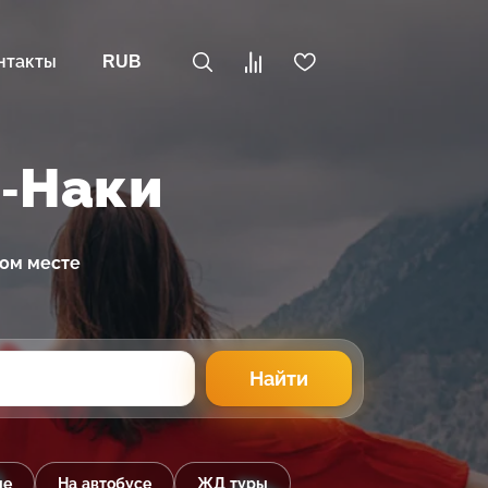
нтакты
RUB
о-Наки
ном месте
Найти
ые
На автобусе
ЖД туры