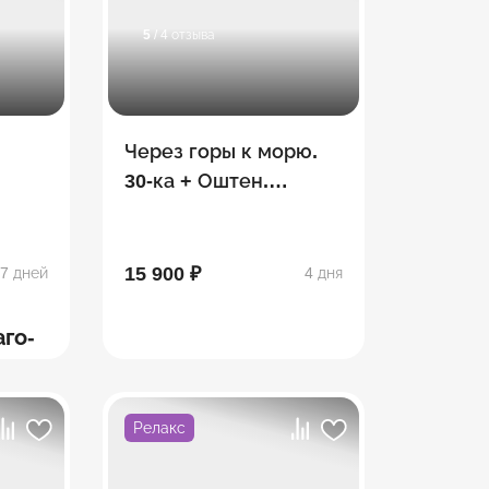
5
/ 4 отзыва
Через горы к морю.
30-ка + Оштен.
Сентябрь
15 900 ₽
7 дней
4 дня
аго-
Релакс