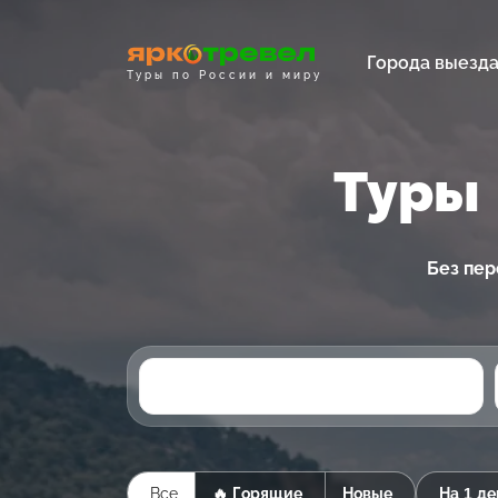
Города выезд
Туры по России и миру
Туры 
Без пер
Все
🔥 Горящие
Новые
На 1 де