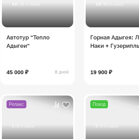
4.9
/ 16 отзывов
4.8
/ 85 отзывов
Автотур "Тепло
Горная Адыгея: Л
Адыгеи"
Наки + Гузерипл
45 000 ₽
19 900 ₽
8 дней
Релакс
Поход
5
/ 8 отзывов
5
/ 8 отзывов