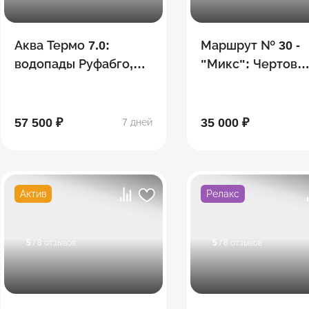
Аква Термо 7.0:
Маршрут № 30 -
водопады Руфабго,
"Микс": Чертов
Хаджохская теснина,
палец, гора Фишт
Лаго-Наки,
Белореченский
термальные
перевал, водопа
57 500 ₽
35 000 ₽
7 дней
источники
Актив
Релакс
5
/ 8 отзывов
5
/ 8 отзывов