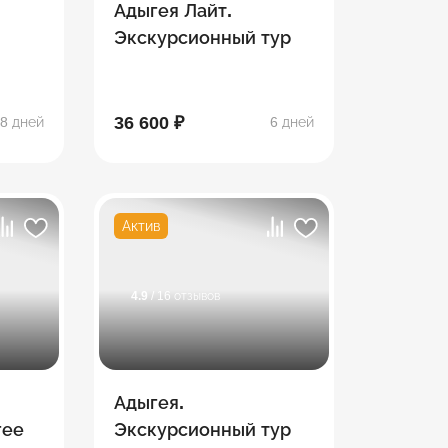
Адыгея Лайт.
Экскурсионный тур
ина,
о,
-Наки
36 600 ₽
8 дней
6 дней
Актив
4.9
/ 16 отзывов
Адыгея.
гее
Экскурсионный тур