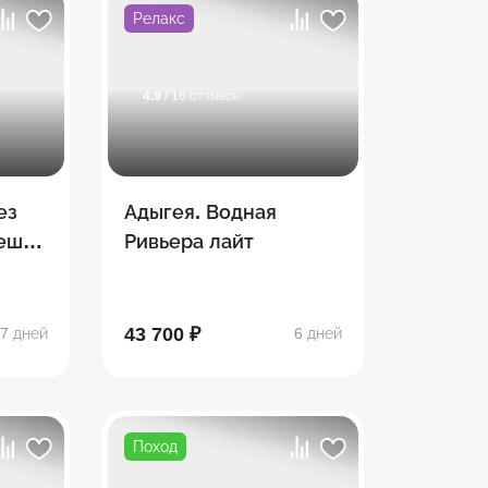
Релакс
4.9
/ 16 отзывов
ез
Адыгея. Водная
Пеший
Ривьера лайт
тке
43 700 ₽
7 дней
6 дней
Поход