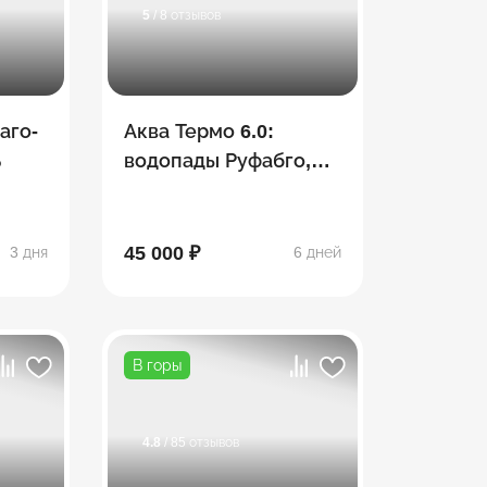
5
/ 8 отзывов
аго-
Аква Термо 6.0:
ь
водопады Руфабго,
Хаджохская теснина,
Лаго-Наки,
термальные
45 000 ₽
3 дня
6 дней
источники
В горы
4.8
/ 85 отзывов