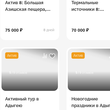
Актив 8: Большая
Термальные
Азишская пещера,
источники 8:
сплав, Экстрим-парк
Хаджохская Тесн
"Мишоко",
водопады Руфабг
Сахрайские
эко-ферма, Лаго
75 000 ₽
70 000 ₽
8 дней
водопады, Гузерипль
Актив
Актив
5
/ 9 отзывов
5
/ 9 отзывов
Активный тур в
Новогодние
Адыгею
праздники в Ады