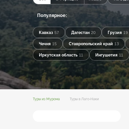
Популярное:
Кавказ
57
Дагестан
20
Грузия
19
Чечня
15
Ставропольский край
13
Иркутская область
11
Ингушетия
11
Туры из Мурома
Туры в Лаго-Наки