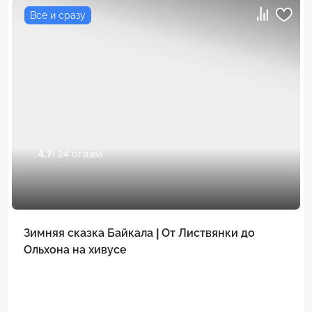
Всё и сразу
4.7
/ 24 отзыва
Зимняя сказка Байкала | От Листвянки до
Ольхона на хивусе