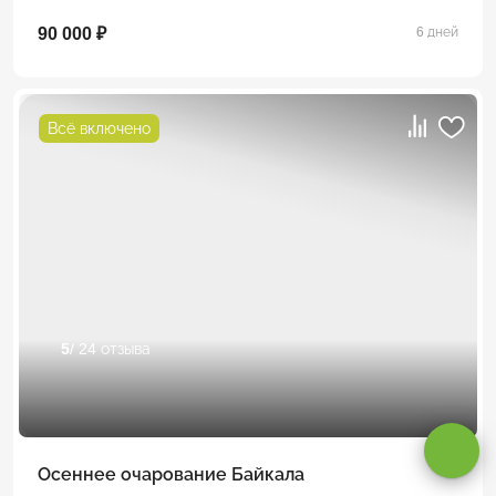
90 000 ₽
6 дней
Всё включено
5
/ 24 отзыва
Оставаясь на сайте, вы даете
согласие на обработку cookie и
персональных данных
.
Принимаю
Осеннее очарование Байкала