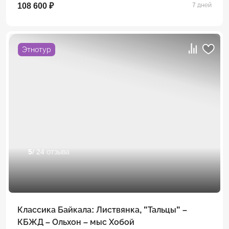
108 600 ₽
7 дней
Этнотур
5
/ 24 отзыва
Классика Байкала: Листвянка, "Тальцы" –
КБЖД – Ольхон – мыс Хобой