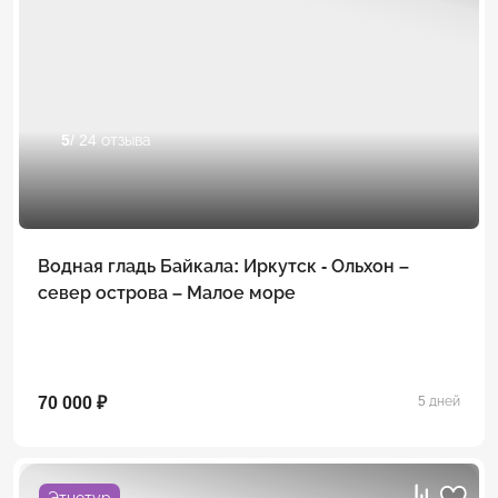
5
/ 24 отзыва
Водная гладь Байкала: Иркутск - Ольхон –
север острова – Малое море
70 000 ₽
5 дней
Этнотур