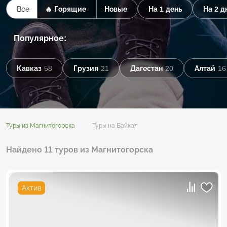
Все
🔥 Горящие
Новые
На 1 день
На 2 д
Популярное:
Кавказ
58
Грузия
21
Дагестан
20
Алтай
16
Туры из Магнитогорска
Туры на Байкал
Найдено 11 туров из Магнитогорска
Актив