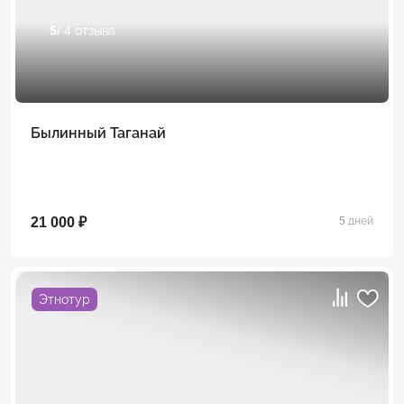
5
/ 4 отзыва
Былинный Таганай
21 000 ₽
5 дней
Этнотур