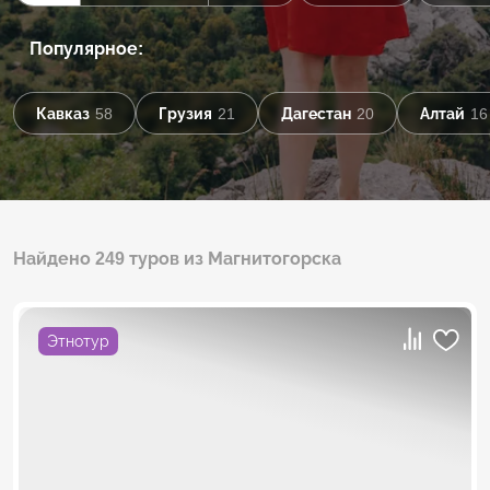
Популярное:
Кавказ
58
Грузия
21
Дагестан
20
Алтай
16
Найдено 249 туров из Магнитогорска
Этнотур