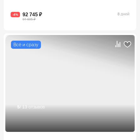
92 745 ₽
8 дней
-4%
97 605 ₽
Всё и сразу
5
/ 13 отзывов