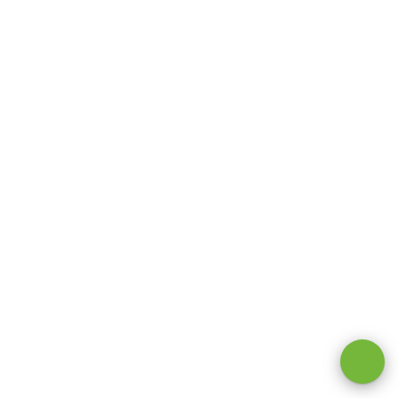
Оставаясь на сайте, вы даете
согласие на обработку cookie и
персональных данных
.
Принимаю