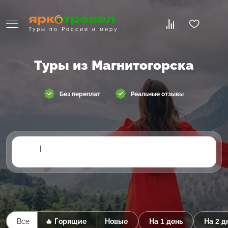
Туры по России и миру
Туры из Магнитогорска
Без переплат
Реальные отзывы
|
Все
🔥 Горящие
Новые
На 1 день
На 2 д