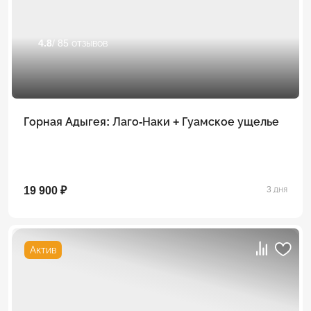
4.8
/ 85 отзывов
Горная Адыгея: Лаго-Наки + Гуамское ущелье
19 900 ₽
3 дня
Актив