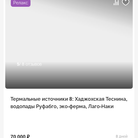
Релакс
5
/ 8 отзывов
Термальные источники 8: Хаджохская Теснина,
водопады Руфабго, эко-ферма, Лаго-Наки
70 000 ₽
8 дней