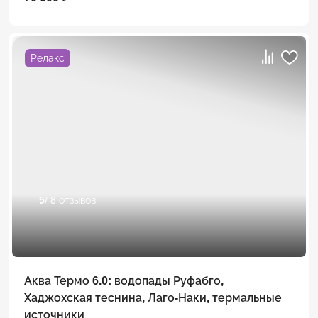
Релакс
5
/ 8 отзывов
Аква Термо 6.0: водопады Руфабго,
Хаджохская теснина, Лаго-Наки, термальные
источники