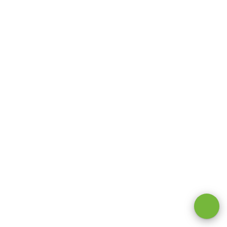
Оставаясь на сайте, вы даете
согласие на обработку cookie и
персональных данных
.
Принимаю