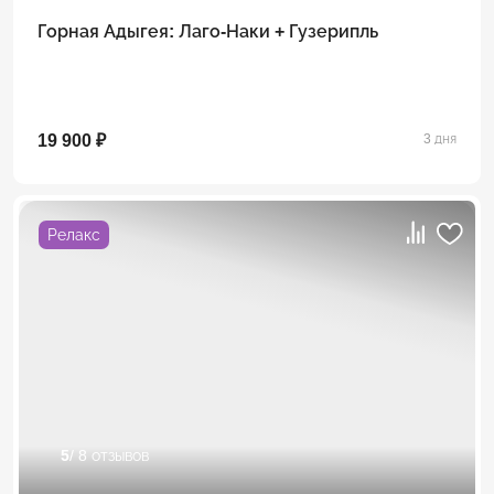
Горная Адыгея: Лаго-Наки + Гузерипль
19 900 ₽
3 дня
Релакс
5
/ 8 отзывов