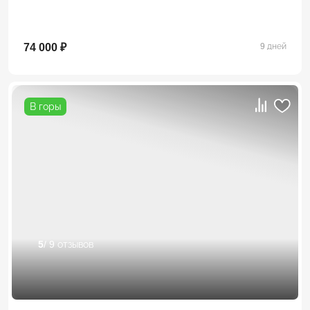
74 000 ₽
9 дней
В горы
5
/ 9 отзывов