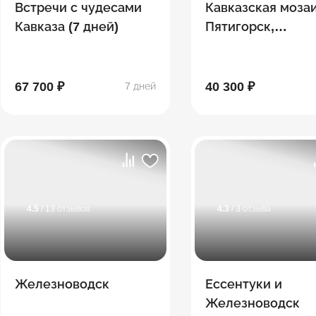
Встречи с чудесами
Кавказская мозаи
Кавказа (7 дней)
Пятигорск,
Железноводск,
Приэльбрусье,
Чегемское ущель
67 700 ₽
40 300 ₽
7 дней
«Гедуко», Домба
Кисловодск
4.5
/ 13 отзывов
4.3
/ 3 отзыва
Железноводск
Ессентуки и
Железноводск