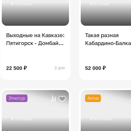
5
/ 5 отзывов
5
/ 2 отзыва
Выходные на Кавказе:
Такая разная
Пятигорск - Домбай -
Кабардино-Балка
Кисловодск
Эльбрус, Пятигор
Нальчик, Чегем,
Безенги
22 500 ₽
52 000 ₽
3 дня
Этнотур
Актив
5
/ 5 отзывов
5
/ 8 отзывов