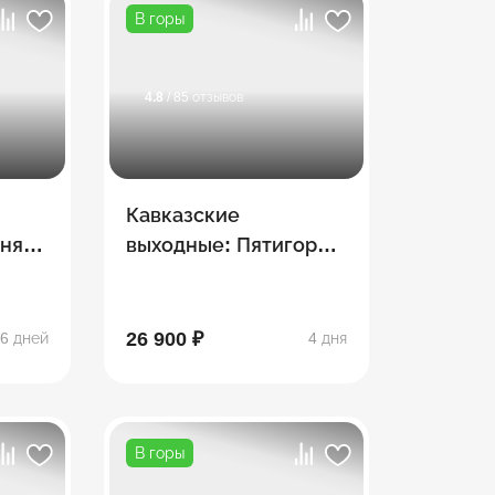
В горы
4.8
/ 85 отзывов
Кавказские
хняя
выходные: Пятигорск
ай +
+ Кисловодск +
Домбай + Эльбрус (4
дня)
26 900 ₽
6 дней
4 дня
В горы