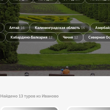
Алтай
16
Калининградская область
16
Азерба
2
Кабардино-Балкария
12
Чечня
12
Северная О
Найдено 13 туров из Иваново