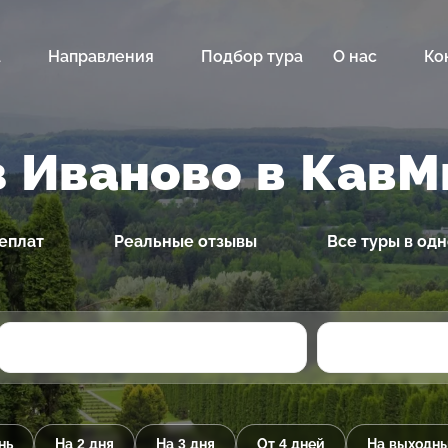
а
Направления
Подбор тура
О нас
Ко
з Иваново в Кав
еплат
Реальные отзывы
Все туры в од
нь
На 2 дня
На 3 дня
От 4 дней
На выходн