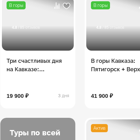
В горы
В горы
4.8
/ 85 отзывов
4.8
/ 85 отзывов
Три счастливых дня
В горы Кавказа:
на Кавказе:
Пятигорск + Вер
Пятигорск + Эльбрус
Балкария + Домб
+ Кисловодск
Архыз +
Приэльбрусье
19 900 ₽
41 900 ₽
3 дня
Актив
Туры по всей