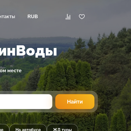
нтакты
RUB
МинВоды
ном месте
Найти
ые
На автобусе
ЖД туры