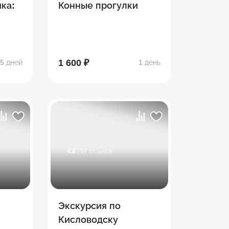
ка:
Конные прогулки
е,
1 600 ₽
5 дней
1 день
й,
4.8
/ 57 отзывов
Экскурсия по
Кисловодску