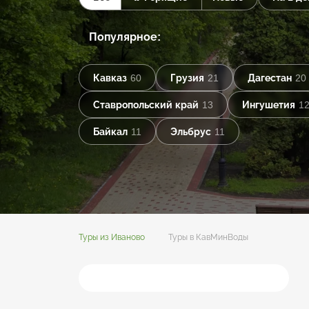
Популярное:
Кавказ
60
Грузия
21
Дагестан
20
Ставропольский край
13
Ингушетия
1
Байкал
11
Эльбрус
11
Туры из Иваново
Туры в КавМинВоды