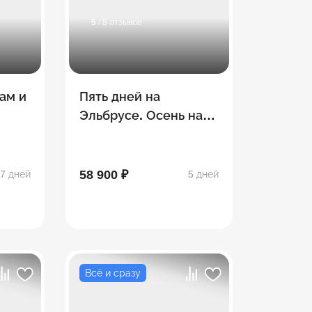
5
/ 8 отзывов
ам и
Пять дней на
Эльбрусе. Осень на
высоте
д
58 900 ₽
7 дней
5 дней
Всё и сразу