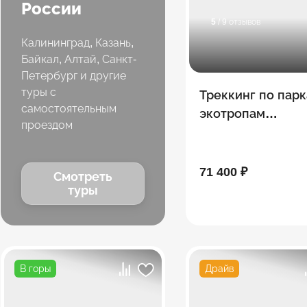
России
5
/ 9 отзывов
Калининград, Казань,
Байкал, Алтай, Санкт-
Петербург и другие
туры с
Треккинг по парк
самостоятельным
экотропам
проездом
Кавказских
Минеральных Во
71 400 ₽
Смотреть
туры
В горы
Драйв