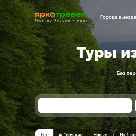
Города выезд
Туры по России и миру
Туры и
Без пер
Все
🔥 Горящие
Новые
На 1 де