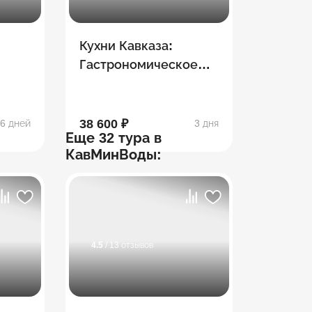
Кухни Кавказа:
Гастрономическое
путешествие
38 600 ₽
6 дней
3 дня
Еще 32 тура в
КавМинВоды:
4.5
/ 13 отзывов