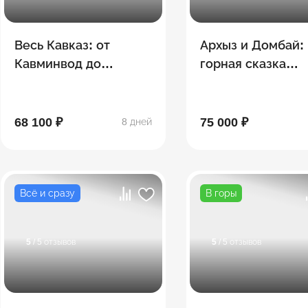
Весь Кавказ: от
Архыз и Домбай:
Кавминвод до
горная сказка
Дагестана
Тебердинского
заповедника
68 100 ₽
75 000 ₽
8 дней
Всё и сразу
В горы
5
/ 5 отзывов
5
/ 5 отзывов