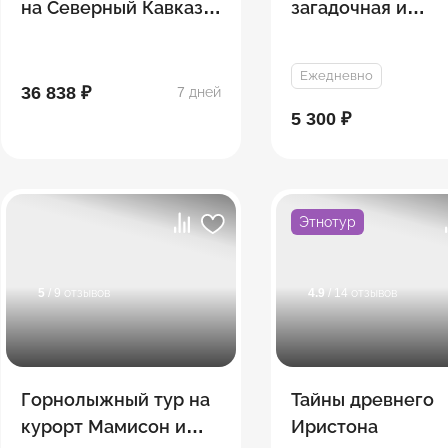
на Северный Кавказ:
загадочная и
Легенды гор
невероятная (ми
группа)
Ежедневно
36 838 ₽
7 дней
5 300 ₽
Этнотур
5
/ 9 отзывов
4.9
/ 14 отзывов
Горнолыжный тур на
Тайны древнего
курорт Мамисон и
Иристона