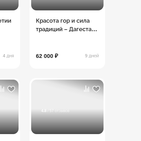
етии
Красота гор и сила
традиций – Дагестан
– Чечня – Ингушетия
– Северная Осетия
62 000 ₽
4 дня
9 дней
4.8
/ 57 отзывов