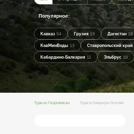
Популярное:
Кавказ
54
Грузия
19
Дагестан
18
КавМинВоды
13
Ставропольский край
Кабардино-Балкария
11
Эльбрус
10
Туры из Георгиевска
Туры в Северную Осетию