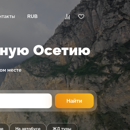
нтакты
RUB
рную Осетию
ном месте
Найти
ые
На автобусе
ЖД туры