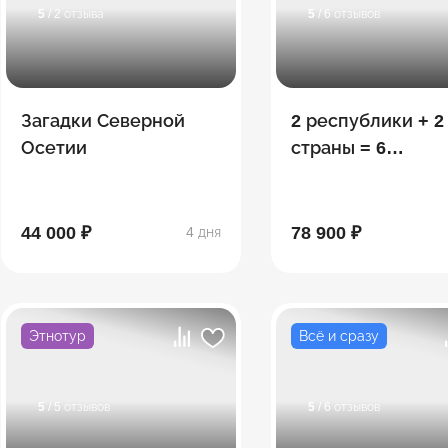
5
/ 2 отзыва
5
/ 6 отзывов
Загадки Северной
2 республики + 2
Осетии
страны = 6
потрясающих
открытий: Ингуш
- Осетия - Грузия
44 000 ₽
78 900 ₽
4 дня
Этнотур
Всё и сразу
5
/ 5 отзывов
5
/ 6 отзывов