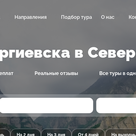
а
Направления
Подбор тура
О нас
Ко
оргиевска в Севе
еплат
Реальные отзывы
Все туры в од
нь
На 2 дня
На 3 дня
От 4 дней
На выходн