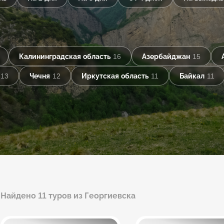
Калининградская область
16
Азербайджан
15
13
Чечня
12
Иркутская область
11
Байкал
11
Найдено 11 туров из Георгиевска