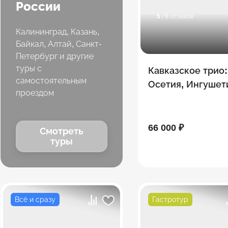
России
5
/ 6 отзывов
Калининград, Казань,
Байкал, Алтай, Санкт-
Петербург и другие
туры с
Кавказское трио:
самостоятельным
Осетия, Ингушет
проездом
Чечня! 7 дней
66 000 ₽
Смотреть
туры
Всё и сразу
Гастротур