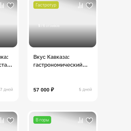
Гастротур
5
/ 6 отзывов
ка:
Вкус Кавказа:
стан,
гастрономический
,
тур
57 000 ₽
7 дней
5 дней
В горы