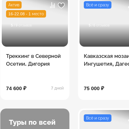
Актив
Всё и сразу
16-22.08 - 1 место
5
/ 9 отзывов
5
/ 6 отзывов
Треккинг в Северной
Кавказская мозаи
Осетии. Дигория
Ингушетия, Даге
Северная Осетия
Чечня
74 600 ₽
75 000 ₽
7 дней
Всё и сразу
Туры по всей