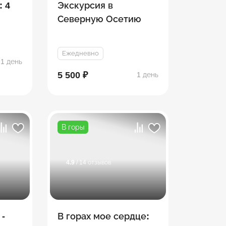
: 4
Экскурсия в
Северную Осетию
Ежедневно
1 день
5 500 ₽
1 день
В горы
4.9
/ 14 отзывов
 -
В горах мое сердце: