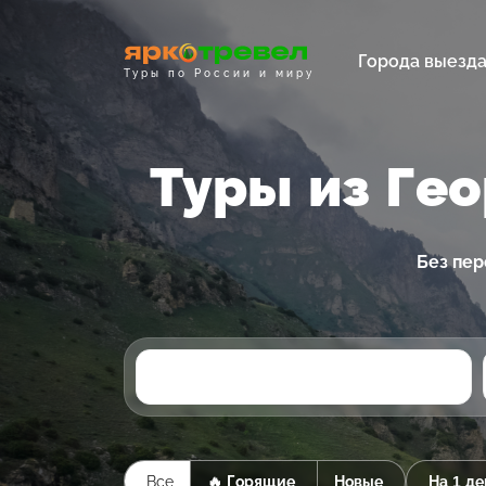
Города выезд
Туры по России и миру
Туры из Ге
Без пер
Все
🔥 Горящие
Новые
На 1 де