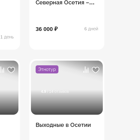
Северная Осетия –
ни
Ингушетия — Чечня
36 000 ₽
6 дней
1 день
Этнотур
4.9
/ 14 отзывов
Выходные в Осетии