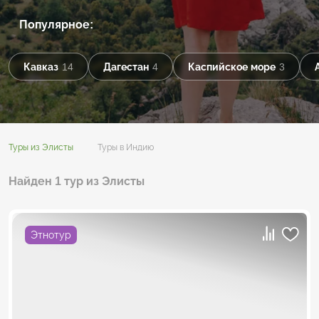
Популярное:
Кавказ
14
Дагестан
4
Каспийское море
3
Туры из Элисты
Туры в Индию
Найден 1 тур из Элисты
Этнотур