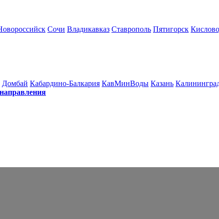
Новороссийск
Сочи
Владикавказ
Ставрополь
Пятигорск
Кислово
Домбай
Кабардино-Балкария
КавМинВоды
Казань
Калинингра
 направления