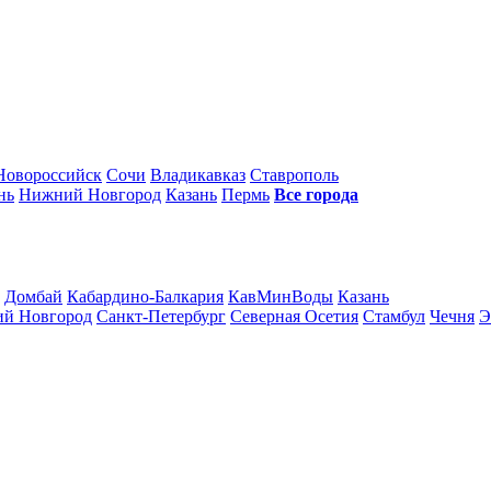
Новороссийск
Сочи
Владикавказ
Ставрополь
нь
Нижний Новгород
Казань
Пермь
Все города
Домбай
Кабардино-Балкария
КавМинВоды
Казань
й Новгород
Санкт-Петербург
Северная Осетия
Стамбул
Чечня
Э