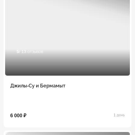
5
/ 13 отзывов
Джилы-Су и Бермамыт
6 000 ₽
1 день