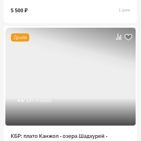
5 500 ₽
1 день
Драйв
4.5
/ 147 отзывов
КБР: плато Канжол - озера Шадхурей -