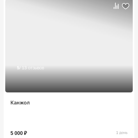
5
/ 13 отзывов
Канжол
5 000 ₽
1 день