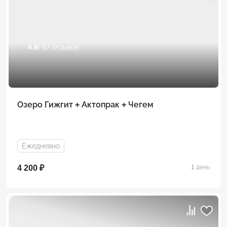
4.8
/ 57 отзывов
Озеро Гижгит + Актопрак + Чегем
Ежедневно
4 200 ₽
1 день