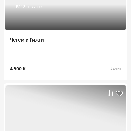
5
/ 13 отзывов
Чегем и Гижгит
4 500 ₽
1 день