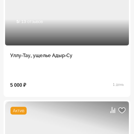
5
/ 13 отзывов
Уллу-Тау, ущелье Адыр-Су
5 000 ₽
1 день
Актив