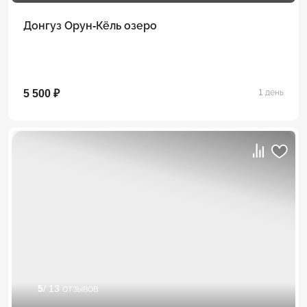
Донгуз Орун-Кёль озеро
5 500 ₽
1 день
5
/ 13 отзывов